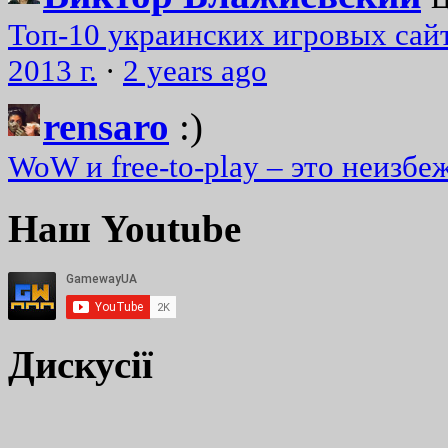
Топ-10 украинских игровых сайт
2013 г.
·
2 years ago
rensaro
:)
WoW и free-to-play – это неизбе
Наш Youtube
Дискусії