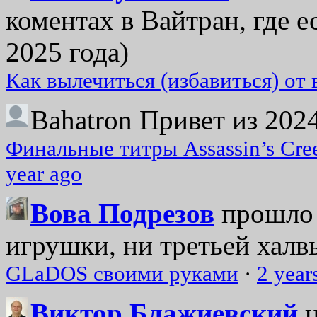
коментах в Вайтран, где е
2025 года)
Как вылечиться (избавиться) от
Bahatron
Привет из 2024
Финальные титры Assassin’s Cre
year ago
Вова Подрезов
прошло 
игрушки, ни третьей халвь
GLaDOS своими руками
·
2 year
Виктор Блажиевский