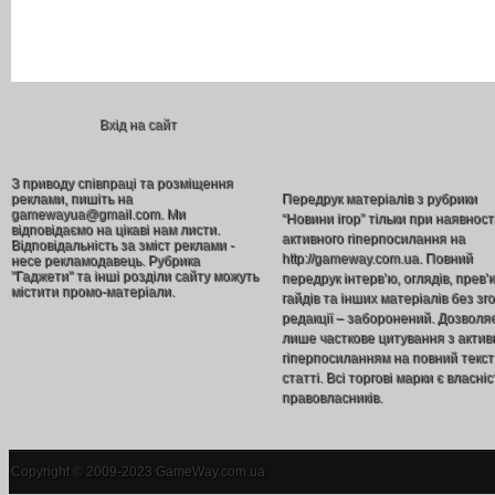
Вхід на сайт
З приводу співпраці та розміщення
реклами, пишіть на
Передрук матеріалів з рубрики
gamewayua@gmail.com. Ми
“Новини ігор” тільки при наявност
відповідаємо на цікаві нам листи.
активного гіперпосилання на
Відповідальність за зміст реклами -
http://gameway.com.ua. Повний
несе рекламодавець. Рубрика
"Гаджети" та інші розділи сайту можуть
передрук інтерв’ю, оглядів, прев’
містити промо-матеріали.
гайдів та інших матеріалів без зг
редакції – заборонений. Дозволя
лише часткове цитування з акти
гіперпосиланням на повний текст
статті. Всі торгові марки є власніс
правовласників.
Copyright © 2009-2023 GameWay.com.ua