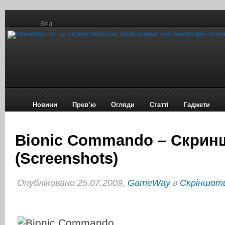
Вхід
Новини
Прев’ю
Огляди
Статті
Гаджети
Bionic Commando – Скрин
(Screenshots)
Опубліковано 25.07.2009,
GameWay
в
Cкріншоти