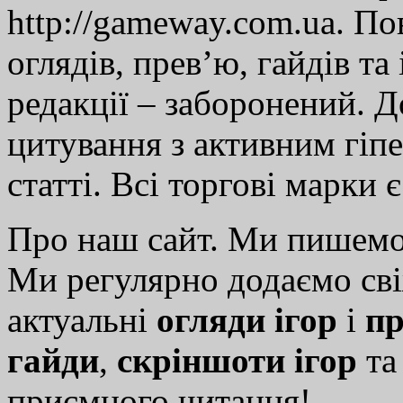
http://gameway.com.ua. По
оглядів, прев’ю, гайдів та
редакції – заборонений. 
цитування з активним гіп
статті. Всі торгові марки 
Про наш сайт. Ми пишем
Ми регулярно додаємо св
актуальні
огляди ігор
і
пр
гайди
,
скріншоти ігор
т
приємного читання!