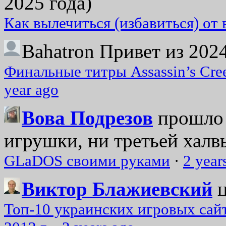
2025 года)
Как вылечиться (избавиться) от
Bahatron
Привет из 2024
Финальные титры Assassin’s Cre
year ago
Вова Подрезов
прошло 
игрушки, ни третьей халвь
GLaDOS своими руками
·
2 year
Виктор Блажиевский
Топ-10 украинских игровых сайт