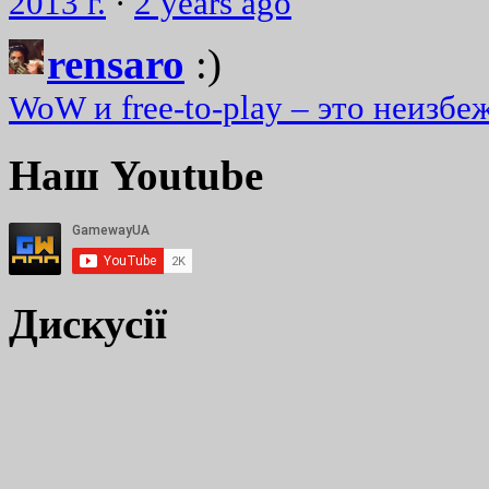
2013 г.
·
2 years ago
rensaro
:)
WoW и free-to-play – это неизбе
Наш Youtube
Дискусії