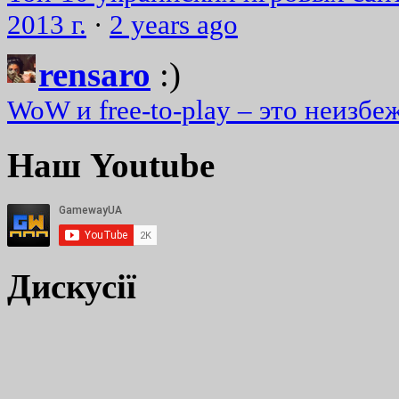
2013 г.
·
2 years ago
rensaro
:)
WoW и free-to-play – это неизбе
Наш Youtube
Дискусії