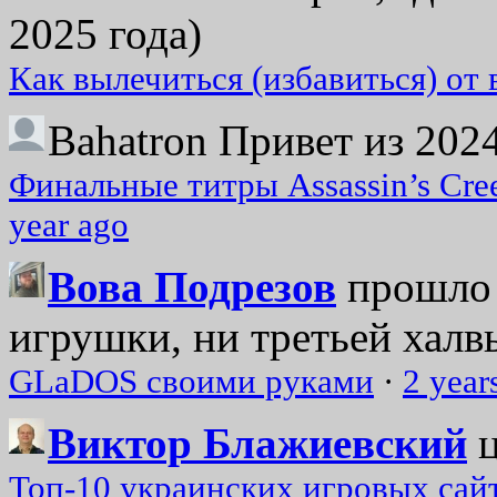
2025 года)
Как вылечиться (избавиться) от
Bahatron
Привет из 2024
Финальные титры Assassin’s Cre
year ago
Вова Подрезов
прошло 
игрушки, ни третьей халвь
GLaDOS своими руками
·
2 year
Виктор Блажиевский
Топ-10 украинских игровых сайт