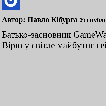
Автор:
Павло Кібурга
Усі публ
Батько-засновник GameWay
Вірю у світле майбутнє ге