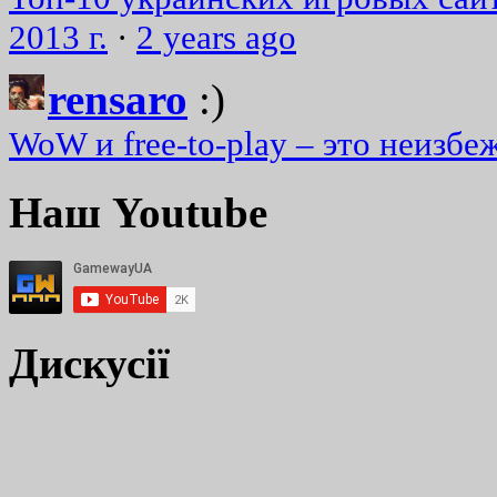
2013 г.
·
2 years ago
rensaro
:)
WoW и free-to-play – это неизбе
Наш Youtube
Дискусії