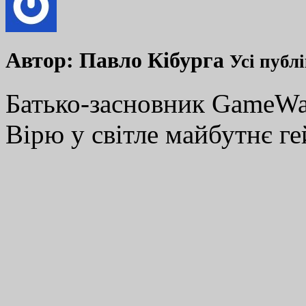
Автор:
Павло Кібурга
Усі публ
Батько-засновник GameWay
Вірю у світле майбутнє ге