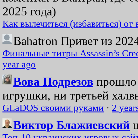
2025 года)
Как вылечиться (избавиться) от
Bahatron
Привет из 2024
Финальные титры Assassin’s Cre
year ago
Вова Подрезов
прошло 
игрушки, ни третьей халвь
GLaDOS своими руками
·
2 year
Виктор Блажиевский
Топ-10 украинских игровых сайт