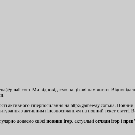
a@gmail.com. Ми відповідаємо на цікаві нам листи. Відповідальн
ли.
сті активного гіперпосилання на http://gameway.com.ua. Повний п
цитування з активним гіперпосиланням на повний текст статті. Вс
гулярно додаємо свіжі
новини ігор
, актуальні
огляди ігор
і
прев’