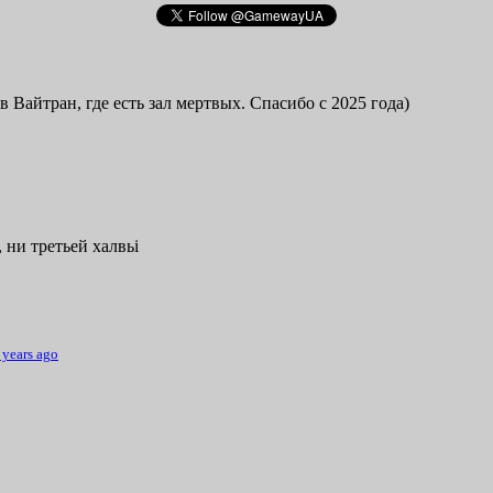
в Вайтран, где есть зал мертвых. Спасибо с 2025 года)
 ни третьей халвьі
 years ago