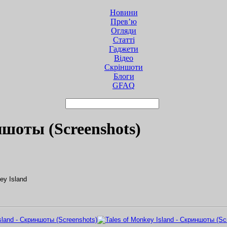
Новини
Прев’ю
Огляди
Статті
Гаджети
Відео
Cкріншоти
Блоги
GFAQ
ншоты (Screenshots)
ey Island