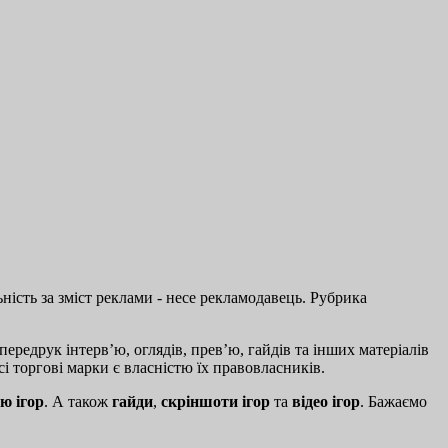
ість за зміст реклами - несе рекламодавець. Рубрика
ередрук інтерв’ю, оглядів, прев’ю, гайдів та інших матеріалів
і торгові марки є власністю їх правовласників.
ю ігор
. А також
гайди
,
скріншоти ігор
та
відео ігор
. Бажаємо