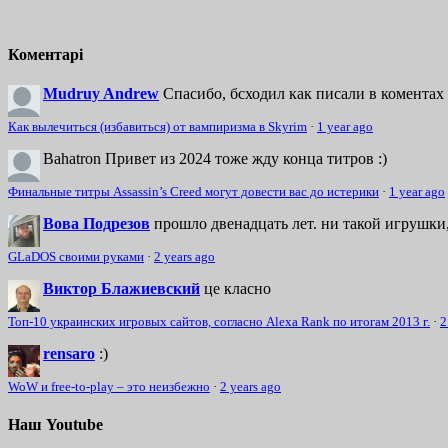
Коментарі
Mudruy Andrew
Спасибо, бсходил как писали в коментах 
Как вылечиться (избавиться) от вампиризма в Skyrim
·
1 year ago
Bahatron
Привет из 2024 тоже жду конца титров :)
Финальные титры Assassin’s Creed могут довести вас до истерики
·
1 year ago
Вова Подрезов
прошло двенадцать лет. ни такой игрушки,
GLaDOS своими руками
·
2 years ago
Виктор Блажиевский
це класно
Топ-10 украинских игровых сайтов, согласно Alexa Rank по итогам 2013 г.
·
2
rensaro
:)
WoW и free-to-play – это неизбежно
·
2 years ago
Наш Youtube