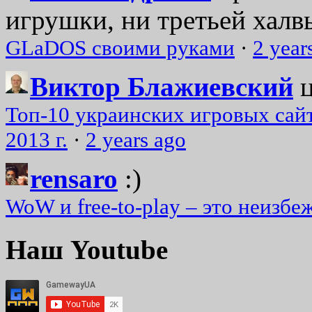
игрушки, ни третьей халвь
GLaDOS своими руками
·
2 year
Виктор Блажиевский
Топ-10 украинских игровых сайт
2013 г.
·
2 years ago
rensaro
:)
WoW и free-to-play – это неизбе
Наш Youtube