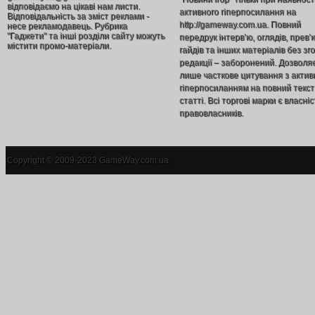
відповідаємо на цікаві нам листи.
активного гіперпосилання на
Відповідальність за зміст реклами -
http://gameway.com.ua. Повний
несе рекламодавець. Рубрика
"Гаджети" та інші розділи сайту можуть
передрук інтерв’ю, оглядів, прев’
містити промо-матеріали.
гайдів та інших матеріалів без зг
редакції – заборонений. Дозволя
лише часткове цитування з акти
гіперпосиланням на повний текст
статті. Всі торгові марки є власніс
правовласників.
Copyright © 2009-2023 GameWay.com.ua