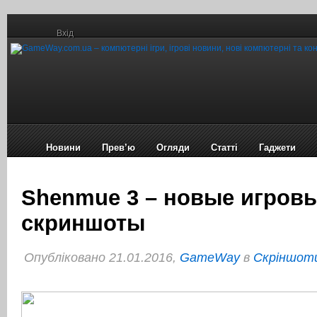
Вхід
Новини
Прев’ю
Огляди
Статті
Гаджети
Shenmue 3 – новые игров
скриншоты
Опубліковано 21.01.2016,
GameWay
в
Cкріншоти