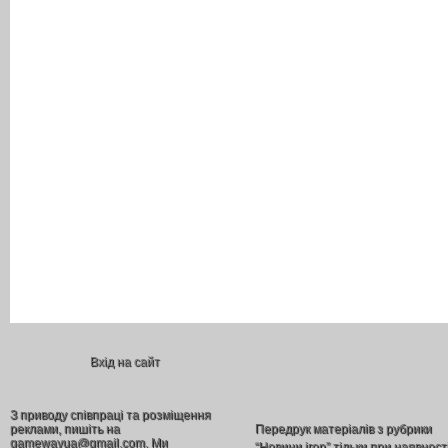
Вхід на сайт
З приводу співпраці та розміщення
реклами, пишіть на
Передрук матеріалів з рубрики
gamewayua@gmail.com. Ми
“Новини ігор” тільки при наявност