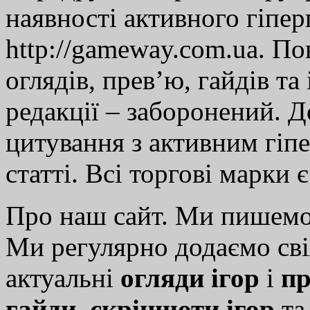
наявності активного гіпе
http://gameway.com.ua. По
оглядів, прев’ю, гайдів та
редакції – заборонений. 
цитування з активним гіп
статті. Всі торгові марки 
Про наш сайт. Ми пишем
Ми регулярно додаємо св
актуальні
огляди ігор
і
пр
гайди
,
скріншоти ігор
т