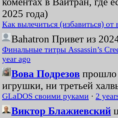
коментах в Вайтран, где е
2025 года)
Как вылечиться (избавиться) от
Bahatron
Привет из 2024
Финальные титры Assassin’s Cre
year ago
Вова Подрезов
прошло 
игрушки, ни третьей халвь
GLaDOS своими руками
·
2 year
Виктор Блажиевский