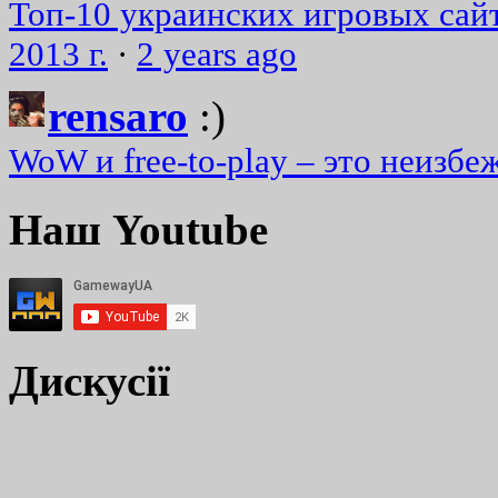
Топ-10 украинских игровых сайт
2013 г.
·
2 years ago
rensaro
:)
WoW и free-to-play – это неизбе
Наш Youtube
Дискусії