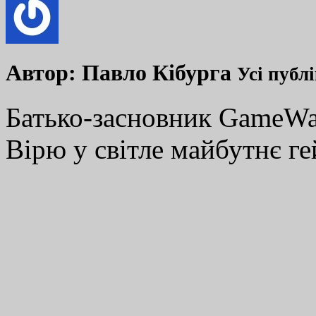
Автор:
Павло Кібурга
Усі публ
Батько-засновник GameWay
Вірю у світле майбутнє ге