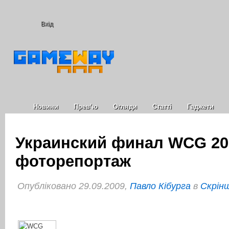
Вхід
Новини
Прев’ю
Огляди
Статті
Гаджети
Украинский финал WCG 20
фоторепортаж
Опубліковано 29.09.2009,
Павло Кібурга
в
Cкрін