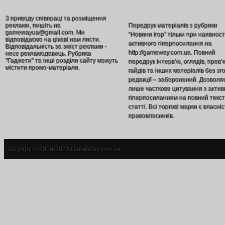
З приводу співпраці та розміщення
реклами, пишіть на
Передрук матеріалів з рубрики
gamewayua@gmail.com. Ми
“Новини ігор” тільки при наявност
відповідаємо на цікаві нам листи.
активного гіперпосилання на
Відповідальність за зміст реклами -
http://gameway.com.ua. Повний
несе рекламодавець. Рубрика
"Гаджети" та інші розділи сайту можуть
передрук інтерв’ю, оглядів, прев’
містити промо-матеріали.
гайдів та інших матеріалів без зг
редакції – заборонений. Дозволя
лише часткове цитування з акти
гіперпосиланням на повний текст
статті. Всі торгові марки є власніс
правовласників.
Copyright © 2009-2023 GameWay.com.ua