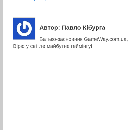
Автор:
Павло Кібурга
Батько-засновник GameWay.com.ua, в
Вірю у світле майбутнє геймінгу!