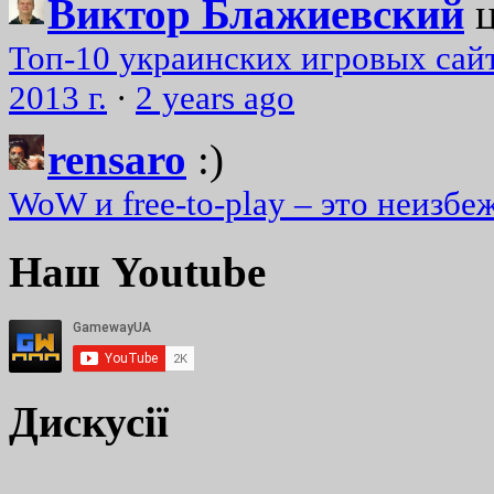
Виктор Блажиевский
Топ-10 украинских игровых сайт
2013 г.
·
2 years ago
rensaro
:)
WoW и free-to-play – это неизбе
Наш Youtube
Дискусії