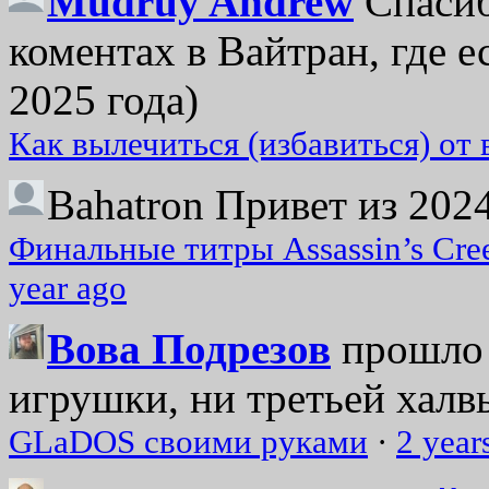
Mudruy Andrew
Спасиб
коментах в Вайтран, где е
2025 года)
Как вылечиться (избавиться) от
Bahatron
Привет из 2024
Финальные титры Assassin’s Cre
year ago
Вова Подрезов
прошло 
игрушки, ни третьей халвь
GLaDOS своими руками
·
2 year