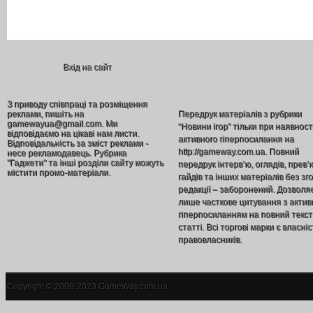
Вхід на сайт
З приводу співпраці та розміщення
реклами, пишіть на
Передрук матеріалів з рубрики
gamewayua@gmail.com. Ми
“Новини ігор” тільки при наявност
відповідаємо на цікаві нам листи.
активного гіперпосилання на
Відповідальність за зміст реклами -
http://gameway.com.ua. Повний
несе рекламодавець. Рубрика
"Гаджети" та інші розділи сайту можуть
передрук інтерв’ю, оглядів, прев’
містити промо-матеріали.
гайдів та інших матеріалів без зг
редакції – заборонений. Дозволя
лише часткове цитування з акти
гіперпосиланням на повний текст
статті. Всі торгові марки є власніс
правовласників.
Copyright © 2009-2023 GameWay.com.ua