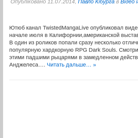
Опубліковано 11.07.2014,
Павло Кібурга
в
Відео 
Ютюб канал TwistedMangaLive опубликовал виде
начале июля в Калифорнии,американской выстав
В один из роликов попали сразу несколько отли
популярную хардкорную RPG Dark Souls. Cмотр
этими падшими рыцарями в замедленном действи
Анджелеса….
Читать дальше… »