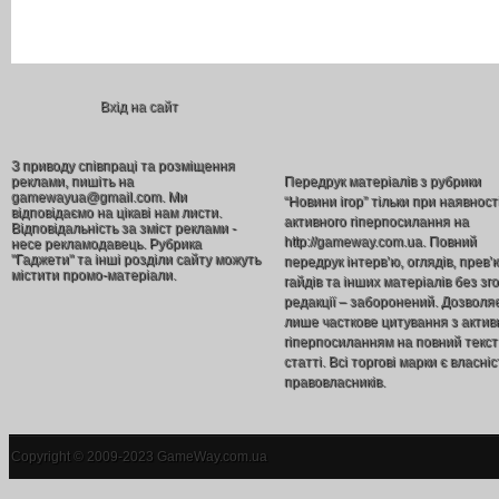
Вхід на сайт
З приводу співпраці та розміщення
реклами, пишіть на
Передрук матеріалів з рубрики
gamewayua@gmail.com. Ми
“Новини ігор” тільки при наявност
відповідаємо на цікаві нам листи.
активного гіперпосилання на
Відповідальність за зміст реклами -
http://gameway.com.ua. Повний
несе рекламодавець. Рубрика
"Гаджети" та інші розділи сайту можуть
передрук інтерв’ю, оглядів, прев’
містити промо-матеріали.
гайдів та інших матеріалів без зг
редакції – заборонений. Дозволя
лише часткове цитування з акти
гіперпосиланням на повний текст
статті. Всі торгові марки є власніс
правовласників.
Copyright © 2009-2023 GameWay.com.ua