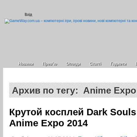
Вхід
Новини
Прев’ю
Огляди
Статті
Гаджети
Архив по тегу: Anime Expo
Крутой косплей Dark Souls
Anime Expo 2014