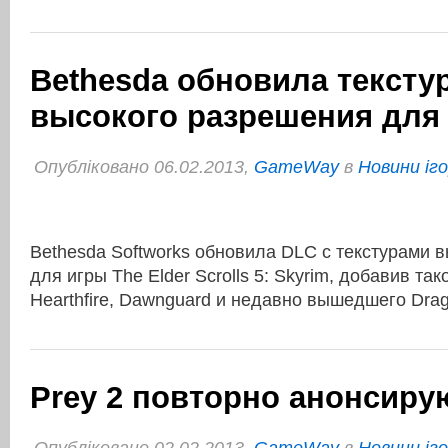
Bethesda обновила тексту
высокого разрешения для
Опубліковано 06.02.2013,
GameWay
в
Новини іг
Bethesda Softworks обновила DLC с текстурами 
для игры The Elder Scrolls 5: Skyrim, добавив т
Hearthfire, Dawnguard и недавно вышедшего Dra
Prey 2 повторно анонсиру