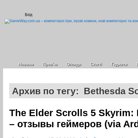
Вхід
Новини
Прев’ю
Огляди
Статті
Гаджети
Архив по тегу: Bethesda S
The Elder Scrolls 5 Skyrim
– отзывы геймеров (via Ar