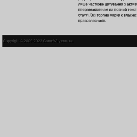
лише часткове цитування з акти
гіперпосиланням на повний текст
статті. Всі торгові марки є власніс
правовласників.
Copyright © 2009-2023 GameWay.com.ua