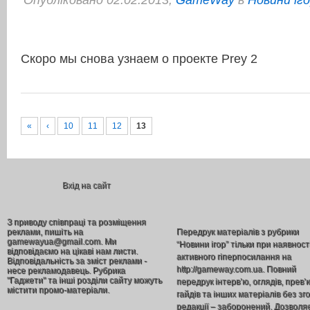
Опубліковано 02.02.2013,
GameWay
в
Новини іг
Скоро мы снова узнаем о проекте Prey 2
«
‹
10
11
12
13
Вхід на сайт
З приводу співпраці та розміщення
реклами, пишіть на
Передрук матеріалів з рубрики
gamewayua@gmail.com. Ми
“Новини ігор” тільки при наявност
відповідаємо на цікаві нам листи.
активного гіперпосилання на
Відповідальність за зміст реклами -
http://gameway.com.ua. Повний
несе рекламодавець. Рубрика
"Гаджети" та інші розділи сайту можуть
передрук інтерв’ю, оглядів, прев’
містити промо-матеріали.
гайдів та інших матеріалів без зг
редакції – заборонений. Дозволя