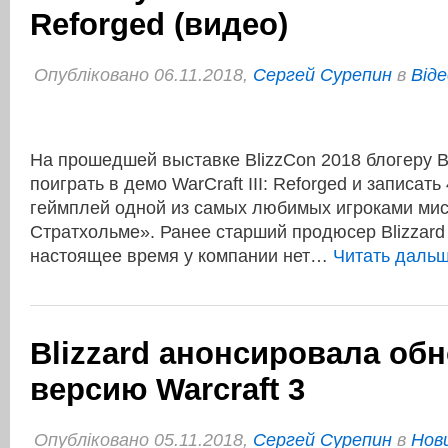
Reforged (видео)
Опубліковано 06.11.2018,
Сергей Сурепин
в
Віде
На прошедшей выставке BlizzCon 2018 блогеру B
поиграть в демо WarCraft III: Reforged и записат
геймплей одной из самых любимых игроками мис
Стратхольме». Ранее старший продюсер Blizzard 
настоящее время у компании нет…
Читать даль
Blizzard анонсировала об
версию Warcraft 3
Опубліковано 05.11.2018,
Сергей Сурепин
в
Нови