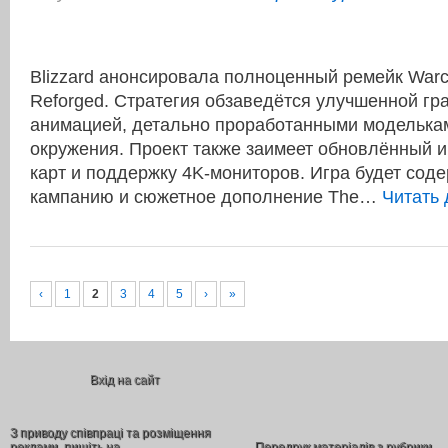
Blizzard анонсировала полноценный ремейк Warcr
Reforged. Стратегия обзаведётся улучшенной гр
анимацией, детально проработанными моделька
окружения. Проект также заимеет обновлённый 
карт и поддержку 4K-мониторов. Игра будет сод
кампанию и сюжетное дополнение The…
Читать
‹
1
2
3
4
5
›
»
Вхід на сайт
З приводу співпраці та розміщення
реклами, пишіть на
Передрук матеріалів з рубрики