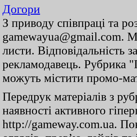
Догори
З приводу співпраці та р
gamewayua@gmail.com. Ми
листи. Відповідальність за
рекламодавець. Рубрика "Г
можуть містити промо-мат
Передрук матеріалів з руб
наявності активного гіпе
http://gameway.com.ua. По