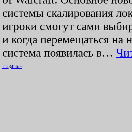
системы скалирования лок
игроки смогут сами выбира
и когда перемещаться на 
система появилась в…
Чи
‹
1
2
3
4
5
6
›
»