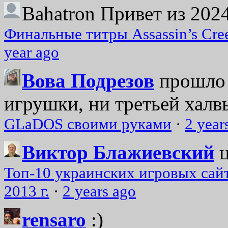
Bahatron
Привет из 2024
Финальные титры Assassin’s Cre
year ago
Вова Подрезов
прошло 
игрушки, ни третьей халвь
GLaDOS своими руками
·
2 year
Виктор Блажиевский
Топ-10 украинских игровых сайт
2013 г.
·
2 years ago
rensaro
:)