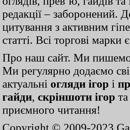
оглядів, прев’ю, гайдів та
редакції – заборонений. 
цитування з активним гіп
статті. Всі торгові марки 
Про наш сайт. Ми пишем
Ми регулярно додаємо св
актуальні
огляди ігор
і
пр
гайди
,
скріншоти ігор
т
приємного читання!
Copyright © 2009-2023 G