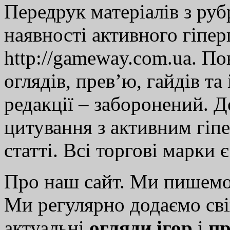
Передрук матеріалів з руб
наявності активного гіпе
http://gameway.com.ua. По
оглядів, прев’ю, гайдів та
редакції – заборонений. 
цитування з активним гіп
статті. Всі торгові марки 
Про наш сайт. Ми пишем
Ми регулярно додаємо св
актуальні
огляди ігор
і
пр