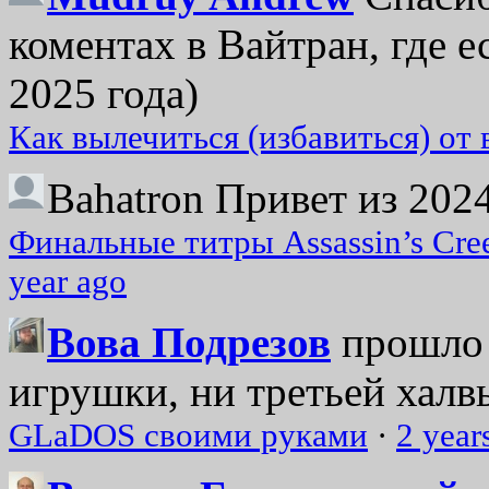
коментах в Вайтран, где е
2025 года)
Как вылечиться (избавиться) от
Bahatron
Привет из 2024
Финальные титры Assassin’s Cre
year ago
Вова Подрезов
прошло 
игрушки, ни третьей халвь
GLaDOS своими руками
·
2 year