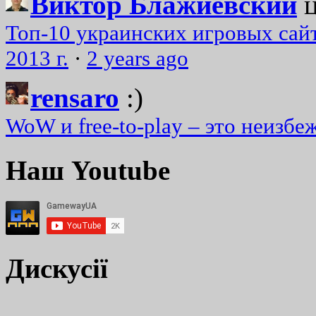
Виктор Блажиевский
Топ-10 украинских игровых сайт
2013 г.
·
2 years ago
rensaro
:)
WoW и free-to-play – это неизбе
Наш Youtube
Дискусії