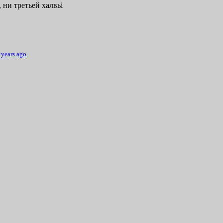
 ни третьей халвьі
 years ago