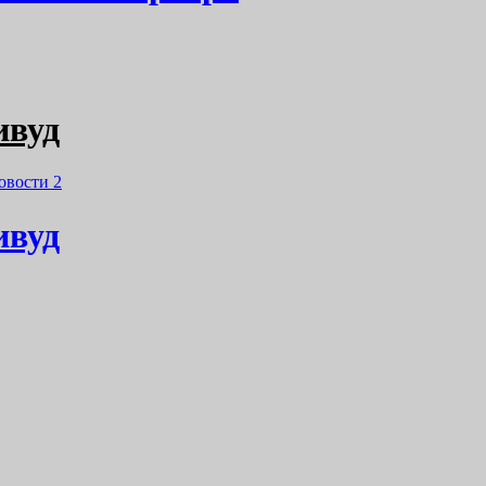
ивуд
овости
2
ивуд