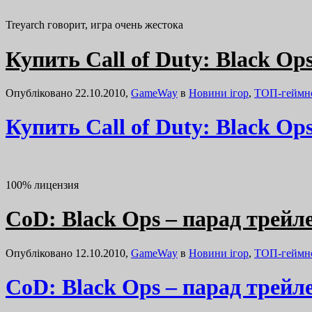
Trеyarch говорит, игра очень жестока
Купить Call of Duty: Black Ops
Опубліковано 22.10.2010,
GameWay
в
Новини ігор
,
ТОП-геймн
Купить Call of Duty: Black Ops
100% лицензия
CoD: Black Ops – парад трейл
Опубліковано 12.10.2010,
GameWay
в
Новини ігор
,
ТОП-геймн
CoD: Black Ops – парад трейл