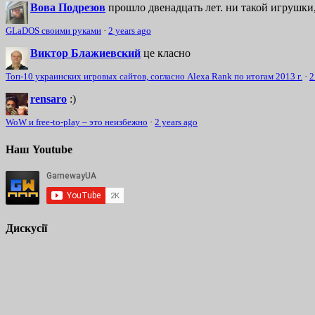
Вова Подрезов
прошло двенадцать лет. ни такой игрушки,
GLaDOS своими руками
·
2 years ago
Виктор Блажиевский
це класно
Топ-10 украинских игровых сайтов, согласно Alexa Rank по итогам 2013 г.
·
2
rensaro
:)
WoW и free-to-play – это неизбежно
·
2 years ago
Наш Youtube
Дискусії