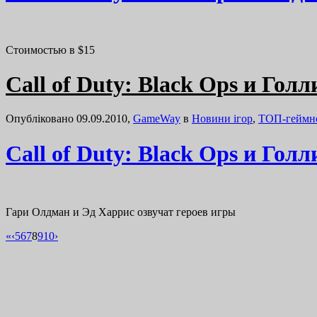
Стоимостью в $15
Call of Duty: Black Ops и Голл
Опубліковано 09.09.2010,
GameWay
в
Новини ігор
,
ТОП-геймн
Call of Duty: Black Ops и Голл
Гари Олдман и Эд Харрис озвучат героев игры
«
‹
5
6
7
8
9
10
›