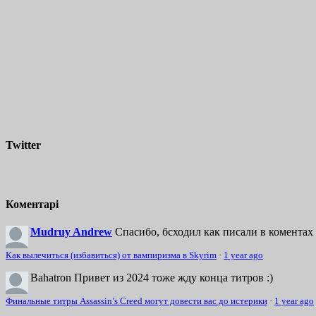
Twitter
Коментарі
Mudruy Andrew
Спасибо, бсходил как писали в коментах 
Как вылечиться (избавиться) от вампиризма в Skyrim
·
1 year ago
Bahatron
Привет из 2024 тоже жду конца титров :)
Финальные титры Assassin’s Creed могут довести вас до истерики
·
1 year ago