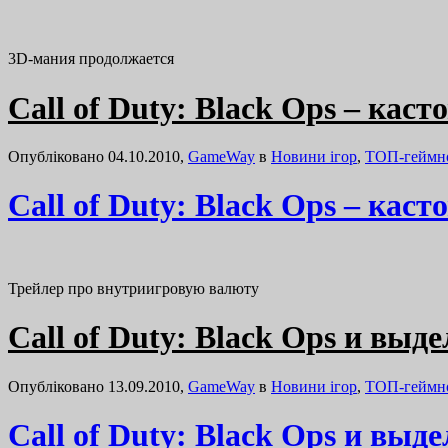
3D-мания продолжается
Call of Duty: Black Ops – кас
Опубліковано 04.10.2010,
GameWay
в
Новини ігор
,
ТОП-геймн
Call of Duty: Black Ops – кас
Трейлер про внутриигровую валюту
Call of Duty: Black Ops и выд
Опубліковано 13.09.2010,
GameWay
в
Новини ігор
,
ТОП-геймн
Call of Duty: Black Ops и выд