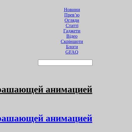
Новини
Прев’ю
Огляди
Статті
Гаджети
Відео
Cкріншоти
Блоги
GFAQ
устрашающей анимацией
устрашающей анимацией