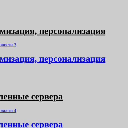
томизация, персонализация
овости
3
томизация, персонализация
еленные сервера
овости
4
еленные сервера