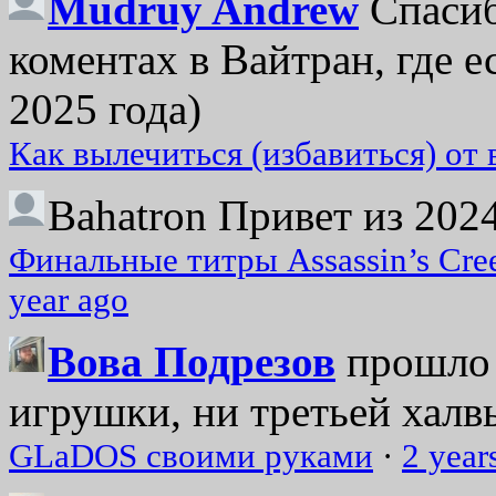
Mudruy Andrew
Спасиб
коментах в Вайтран, где е
2025 года)
Как вылечиться (избавиться) от
Bahatron
Привет из 2024
Финальные титры Assassin’s Cre
year ago
Вова Подрезов
прошло 
игрушки, ни третьей халвь
GLaDOS своими руками
·
2 year