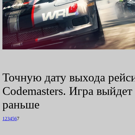
Точную дату выхода рейс
Codemasters. Игра выйдет 
раньше
1
2
3
4
5
6
7