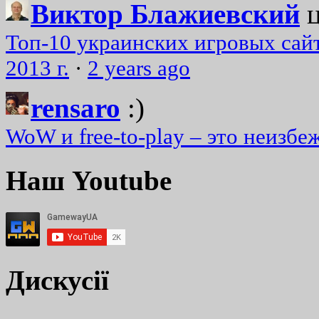
Виктор Блажиевский
Топ-10 украинских игровых сайт
2013 г.
·
2 years ago
rensaro
:)
WoW и free-to-play – это неизбе
Наш Youtube
Дискусії