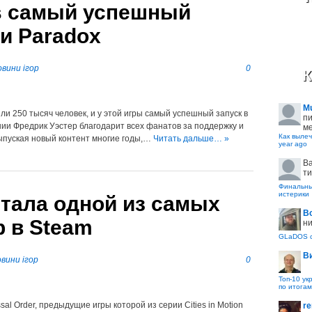
nes самый успешный
ии Paradox
вини ігор
0
К
M
пили 250 тысяч человек, и у этой игры самый успешный запуск в
пи
ании Фредрик Уэстер благодарит всех фанатов за поддержку и
ме
Как вылеч
выпуская новый контент многие годы,…
Читать дальше… »
year ago
B
ти
Финальные
истерики
 стала одной из самых
В
 в Steam
ни
GLaDOS с
В
вини ігор
0
Топ-10 ук
по итогам
ssal Order, предыдущие игры которой из серии Cities in Motion
re