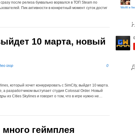
 сразу после релиза буквально ворвался в ТОП Steam по
WoW и fre
зователей. Пик активности в конкретный момент суток достиг
Н
 выйдет 10 марта, новый
Д
део ігор
0
ines, который хочет конкурировать с SimCity, выйдет 10 марта.
ve, а разработчиком выступает студия Colossal Order. Новый
 из Cities Skylines и говорит о том, что в игре нужно не…
 – много геймплея