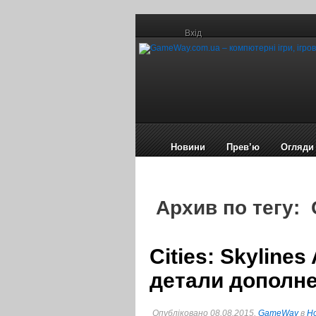
Вхід
Новини
Прев’ю
Огляди
Архив по тегу: 
Cities: Skylines
детали дополн
Опубліковано 08.08.2015,
GameWay
в
Но