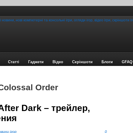
Статті
Гаджети
Відео
Cкріншоти
Блоги
GFAQ
Colossal Order
 After Dark – трейлер,
ения
вини ігор
0