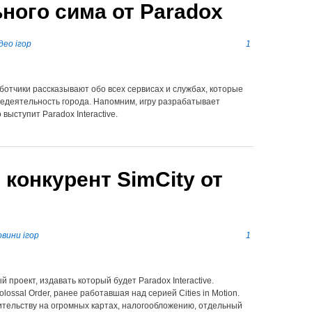
ного сима от Paradox
део ігор
1
аботчики рассказывают обо всех сервисах и службах, которые
едеятельность города. Напомним, игру разрабатывает
выступит Paradox Interactive.
– конкурент SimCity от
вини ігор
1
й проект, издавать который будет Paradox Interactive.
ossal Order, ранее работавшая над серией Cities in Motion.
тельству на огромных картах, налогообложению, отдельный