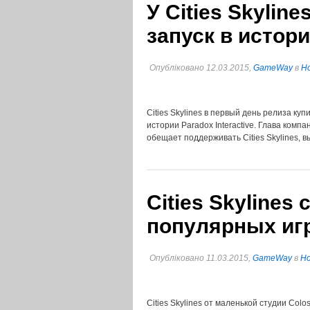
У Cities Skyli
запуск в истор
Опубліковано 12.03.2015,
GameWay
в
Но
Cities Skylines в первый день релиза ку
истории Paradox Interactive. Глава комп
обещает поддерживать Cities Skylines, 
Cities Skylines
популярных игр
Опубліковано 11.03.2015,
GameWay
в
Но
Cities Skylines от маленькой студии Colo