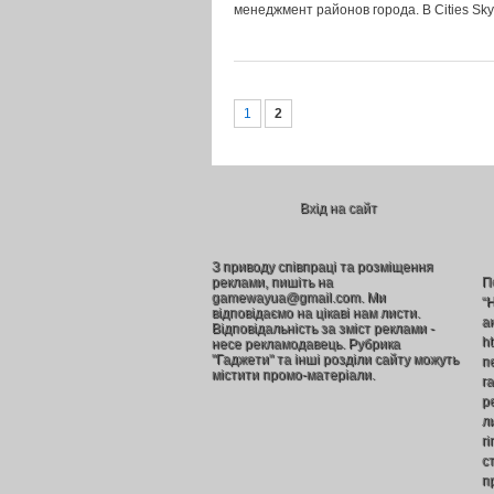
менеджмент районов города. В Cities Sk
1
2
Вхід на сайт
З приводу співпраці та розміщення
реклами, пишіть на
П
gamewayua@gmail.com. Ми
“
відповідаємо на цікаві нам листи.
а
Відповідальність за зміст реклами -
h
несе рекламодавець. Рубрика
"Гаджети" та інші розділи сайту можуть
п
містити промо-матеріали.
г
р
л
г
ст
п