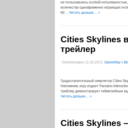
не пользовались особой популярностью,
количеству одновременно играющих поль
60…
Читать дальше… »
Cities Skylines
трейлер
Опубліковано 11.02.2015,
GameWay
в
Ві
Градостроительный симулятор Cities Skyl
Напомним, игру издает Paradox Interacti
трейлер демонстрирует геймплейные кадры
Читать дальше… »
Cities Skylines