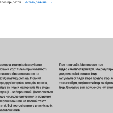
ylines придется…
Читать дальше… »
ередрук матеріалів з рубрики
Про наш сайт. Ми пишемо про
Новини ігор” тільки при наявності
відео
і
комп’ютерні ігри
. Ми регуляр
ктивного гіперпосилання на
додаємо свіжі
новини ігор
,
ttp://gameway.com.ua. Повний
актуальні
огляди ігор
і
прев’ю ігор
. А
ередрук інтерв’ю, оглядів, прев’ю,
також
гайди
,
скріншоти ігор
та
відео
айдів та інших матеріалів без згоди
ігор
. Бажаємо вам приємного читання
едакції – заборонений. Дозволяється
ише часткове цитування з активним
іперпосиланням на повний текст
атті. Всі торгові марки є власністю їх
равовласників.