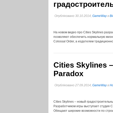
градостроитель
Опубліковано 30.10.2014,
GameWay
в
Ві
На новом видео про Cities Skylines разр
позволяют обеспечить нормальную жизн
Colossal Order, а издателем традиционно 
Cities Skylines 
Paradox
Опубліковано 27.09.2014,
GameWay
в
Но
Cities Skylines – новый градостроительны
Разработчиком игры выступает студия Col
Обещают широкие возможности по строи