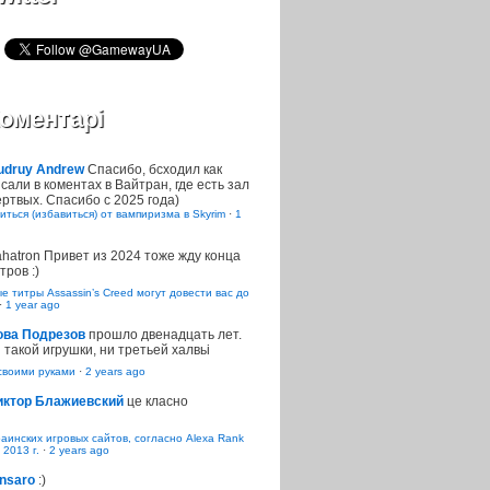
оментарі
udruy Andrew
Спасибо, бсходил как
сали в коментах в Вайтран, где есть зал
ртвых. Спасибо с 2025 года)
иться (избавиться) от вампиризма в Skyrim
·
1
ahatron
Привет из 2024 тоже жду конца
тров :)
 титры Assassin’s Creed могут довести вас до
·
1 year ago
ова Подрезов
прошло двенадцать лет.
 такой игрушки, ни третьей халвьі
воими руками
·
2 years ago
иктор Блажиевский
це класно
раинских игровых сайтов, согласно Alexa Rank
 2013 г.
·
2 years ago
nsaro
:)