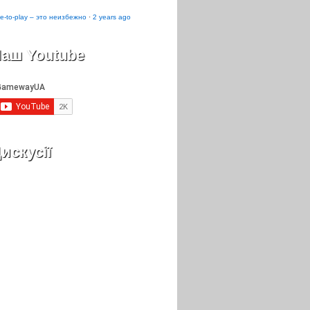
e-to-play – это неизбежно
·
2 years ago
аш Youtube
искусії