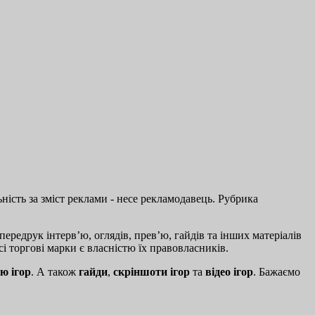
ість за зміст реклами - несе рекламодавець. Рубрика
ередрук інтерв’ю, оглядів, прев’ю, гайдів та інших матеріалів
і торгові марки є власністю їх правовласників.
ю ігор
. А також
гайди
,
скріншоти ігор
та
відео ігор
. Бажаємо