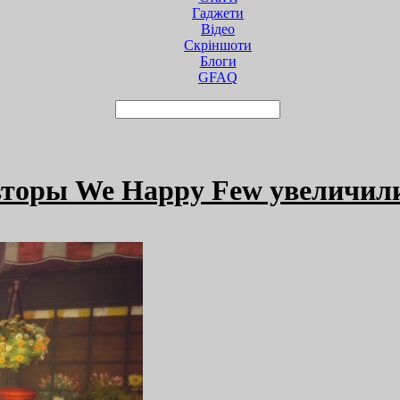
Гаджети
Відео
Cкріншоти
Блоги
GFAQ
авторы We Happy Few увеличил