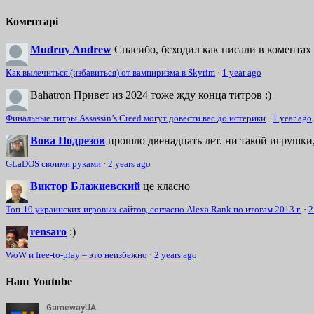
Коментарі
Mudruy Andrew
Спасибо, бсходил как писали в коментах 
Как вылечиться (избавиться) от вампиризма в Skyrim
·
1 year ago
Bahatron
Привет из 2024 тоже жду конца титров :)
Финальные титры Assassin’s Creed могут довести вас до истерики
·
1 year ago
Вова Подрезов
прошло двенадцать лет. ни такой игрушки,
GLaDOS своими руками
·
2 years ago
Виктор Блажиевский
це класно
Топ-10 украинских игровых сайтов, согласно Alexa Rank по итогам 2013 г.
·
2
rensaro
:)
WoW и free-to-play – это неизбежно
·
2 years ago
Наш Youtube