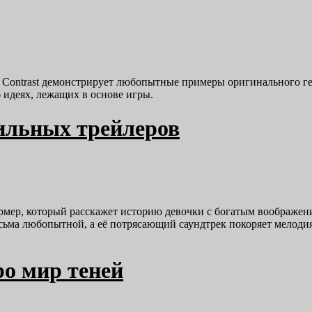
 Contrast демонстрирует любопытные примеры оригинального ге
идеях, лежащих в основе игры.
тильных трейлеров
рмер, который расскажет историю девочки с богатым воображен
сьма любопытной, а её потрясающий саундтрек покоряет мелодия
ро мир теней