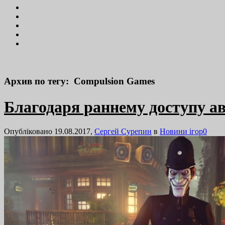
Архив по тегу: Compulsion Games
Благодаря раннему доступу 
Опубліковано 19.08.2017,
Сергей Сурепин
в
Новини ігор
0