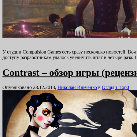
У студии Compulsion Games есть сразу несколько новостей. Во-
доступу разработчикам удалось увеличить штат в четыре раза.
Contrast – обзор игры (реценз
Опубліковано 28.12.2013,
Николай Ильченко
в
Огляди ігор
0