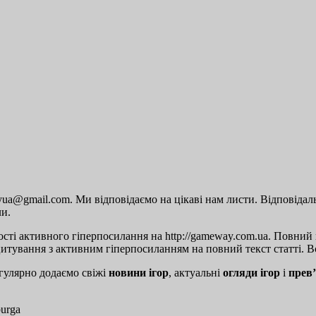
a@gmail.com. Ми відповідаємо на цікаві нам листи. Відповідальн
ли.
сті активного гіперпосилання на http://gameway.com.ua. Повний п
цитування з активним гіперпосиланням на повний текст статті. Вс
гулярно додаємо свіжі
новини ігор
, актуальні
огляди ігор
і
прев’
burga