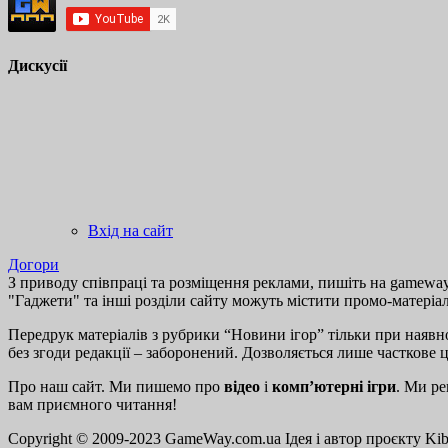
Дискусії
Вхід на сайт
Догори
З приводу співпраці та розміщення реклами, пишіть на gamewayu
"Гаджети" та інші розділи сайту можуть містити промо-матеріа
Передрук матеріалів з рубрики “Новини ігор” тільки при наявно
без згоди редакції – заборонений. Дозволяється лише часткове 
Про наш сайт. Ми пишемо про
відео
і
комп’ютерні ігри
. Ми ре
вам приємного читання!
Copyright © 2009-2023 GameWay.com.ua
Ідея і автор проєкту Ki