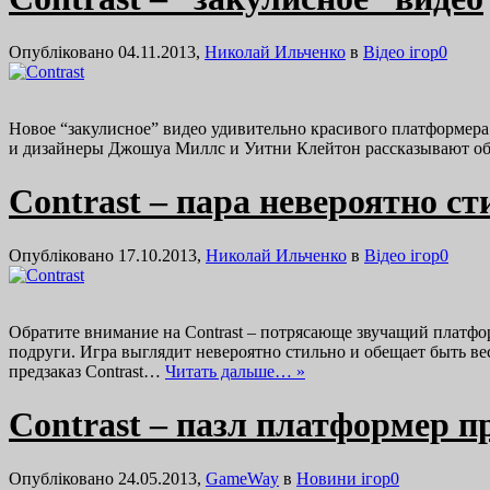
Опубліковано 04.11.2013,
Николай Ильченко
в
Відео ігор
0
Новое “закулисное” видео удивительно красивого платформера
и дизайнеры Джошуа Миллс и Уитни Клейтон рассказывают об 
Contrast – пара невероятно с
Опубліковано 17.10.2013,
Николай Ильченко
в
Відео ігор
0
Обратите внимание на Contrast – потрясающе звучащий платфо
подруги. Игра выглядит невероятно стильно и обещает быть ве
предзаказ Contrast…
Читать дальше… »
Contrast – пазл платформер п
Опубліковано 24.05.2013,
GameWay
в
Новини ігор
0