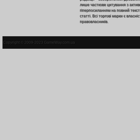
лише часткове цитування з акти
гіперпосиланням на повний текст
статті. Всі торгові марки є власніс
правовласників.
Copyright © 2009-2023 GameWay.com.ua