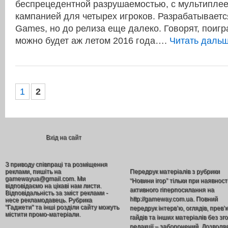
беспрецедентной разрушаемостью, с мультиплее
кампанией для четырех игроков. Разрабатываетс
Games, но до релиза еще далеко. Говорят, поигр
можно будет аж летом 2016 года….
Читать даль
1
2
Вхід на сайт
З приводу співпраці та розміщення
реклами, пишіть на
Передрук матеріалів з рубрики
gamewayua@gmail.com. Ми
“Новини ігор” тільки при наявност
відповідаємо на цікаві нам листи.
активного гіперпосилання на
Відповідальність за зміст реклами -
http://gameway.com.ua. Повний
несе рекламодавець. Рубрика
"Гаджети" та інші розділи сайту можуть
передрук інтерв’ю, оглядів, прев’
містити промо-матеріали.
гайдів та інших матеріалів без зг
редакції – заборонений. Дозволя