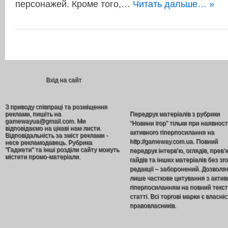
персонажей. Кроме того,…
Читать дальше… »
Вхід на сайт
З приводу співпраці та розміщення
реклами, пишіть на
Передрук матеріалів з рубрики
gamewayua@gmail.com. Ми
“Новини ігор” тільки при наявност
відповідаємо на цікаві нам листи.
активного гіперпосилання на
Відповідальність за зміст реклами -
http://gameway.com.ua. Повний
несе рекламодавець. Рубрика
"Гаджети" та інші розділи сайту можуть
передрук інтерв’ю, оглядів, прев’
містити промо-матеріали.
гайдів та інших матеріалів без зг
редакції – заборонений. Дозволя
лише часткове цитування з акти
гіперпосиланням на повний текст
статті. Всі торгові марки є власніс
правовласників.