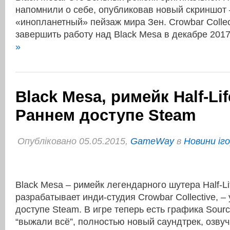
напомнили о себе, опубликовав новый скриншот
«инопланетный» пейзаж мира Зен. Crowbar Collec
завершить работу над Black Mesa в декабре 20
»
Black Mesa, римейк Half-Li
Раннем доступе Steam
Опубліковано 05.05.2015,
GameWay
в
Новини іг
Black Mesa – римейк легендарного шутера Half-Lif
разрабатывает инди-студия Crowbar Collective, 
доступе Steam. В игре теперь есть графика Sourc
“выжали всё”, полностью новый саундтрек, озву