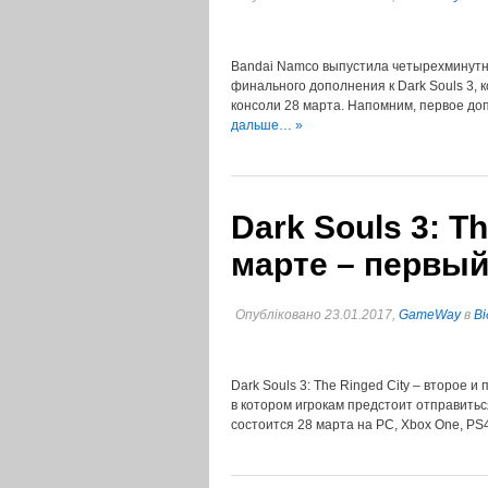
Bandai Namco выпустила четырехминутны
финального дополнения к Dark Souls 3, 
консоли 28 марта. Напомним, первое до
дальше… »
Dark Souls 3: T
марте – первый
Опубліковано 23.01.2017,
GameWay
в
Ві
Dark Souls 3: The Ringed City – второе 
в котором игрокам предстоит отправитьс
состоится 28 марта на PC, Xbox One, P