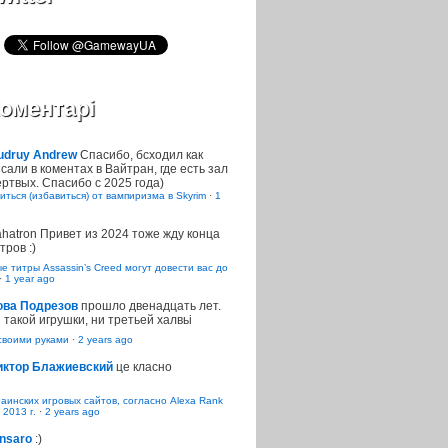
оментарі
udruy Andrew
Спасибо, бсходил как
сали в коментах в Вайтран, где есть зал
ртвых. Спасибо с 2025 года)
иться (избавиться) от вампиризма в Skyrim
·
1
ahatron
Привет из 2024 тоже жду конца
тров :)
 титры Assassin’s Creed могут довести вас до
·
1 year ago
ова Подрезов
прошло двенадцать лет.
 такой игрушки, ни третьей халвьі
воими руками
·
2 years ago
иктор Блажиевский
це класно
раинских игровых сайтов, согласно Alexa Rank
 2013 г.
·
2 years ago
nsaro
:)