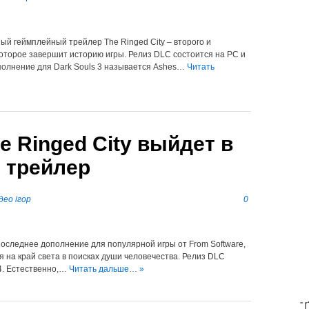
й геймплейный трейлер The Ringed City – второго и
которое завершит историю игры. Релиз DLC состоится на PC и
полнение для Dark Souls 3 называется Ashes…
Читать
he Ringed City выйдет в
 трейлер
део ігор
0
и последнее дополнение для популярной игры от From Software,
я на край света в поисках души человечества. Релиз DLC
S4. Естественно,…
Читать дальше… »
T