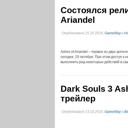
Состоялся релиз
Ariandel
Опубліковано 25.10.2016,
GameWay
в
Но
Ashes of Ariandel – первое из двух допо
сегодня, 25 октября. При этом доступ к
выполнить ряд некоторых действий в са
Dark Souls 3 Ash
трейлер
Опубліковано 13.10.2016,
GameWay
в
Ві