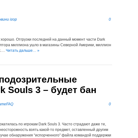
вини ігор
0
т хорошо. Отгрузки последней на данный момент части Dark
 полтора миллиона ушло в магазины Северной Америки, миллион
ок….
Читать дальше… »
 подозрительные
 Souls 3 – будет бан
ameFAQ
0
катилась по игрокам Dark Souls 3. Часто страдают даже те,
 неосторожность взять какой-то предмет, оставленный другим
случае обнаружения “испорченного” файла командой поддержки