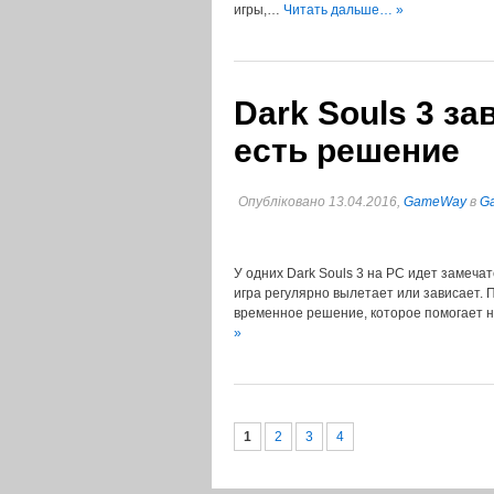
игры,…
Читать дальше… »
Dark Souls 3 за
есть решение
Опубліковано 13.04.2016,
GameWay
в
G
У одних Dark Souls 3 на PC идет замечат
игра регулярно вылетает или зависает. 
временное решение, которое помогает 
»
1
2
3
4