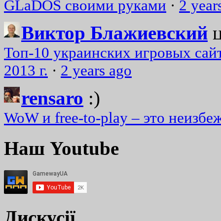
GLaDOS своими руками
·
2 year
Виктор Блажиевский
Топ-10 украинских игровых сайт
2013 г.
·
2 years ago
rensaro
:)
WoW и free-to-play – это неизбе
Наш Youtube
Дискусії