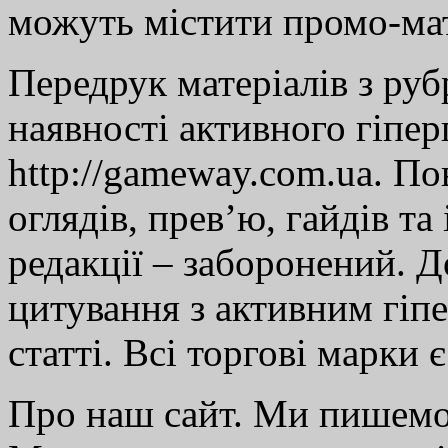
можуть містити промо-мат
Передрук матеріалів з руб
наявності активного гіпе
http://gameway.com.ua. По
оглядів, прев’ю, гайдів та
редакції – заборонений. 
цитування з активним гіп
статті. Всі торгові марки 
Про наш сайт. Ми пишем