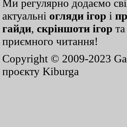
Ми регулярно додаємо св
актуальні
огляди ігор
і
пр
гайди
,
скріншоти ігор
т
приємного читання!
Copyright © 2009-2023 G
проєкту Kiburga