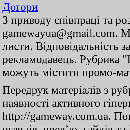
Догори
З приводу співпраці та р
gamewayua@gmail.com. Ми
листи. Відповідальність за
рекламодавець. Рубрика "Г
можуть містити промо-мат
Передрук матеріалів з руб
наявності активного гіпе
http://gameway.com.ua. По
оглядів, прев’ю, гайдів та