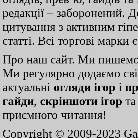
редакції – заборонений. 
цитування з активним гіп
статті. Всі торгові марки 
Про наш сайт. Ми пишем
Ми регулярно додаємо св
актуальні
огляди ігор
і
пр
гайди
,
скріншоти ігор
т
приємного читання!
Copyright © 2009-2023 G