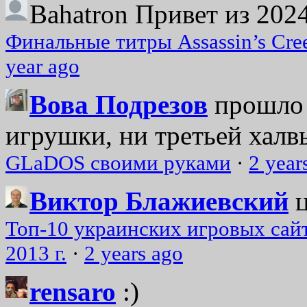
Bahatron
Привет из 2024
Финальные титры Assassin’s Cre
year ago
Вова Подрезов
прошло 
игрушки, ни третьей халвь
GLaDOS своими руками
·
2 year
Виктор Блажиевский
Топ-10 украинских игровых сайт
2013 г.
·
2 years ago
rensaro
:)