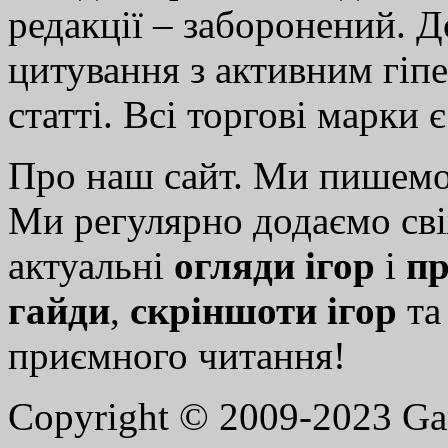
редакції – заборонений. 
цитування з активним гіп
статті. Всі торгові марки 
Про наш сайт. Ми пишем
Ми регулярно додаємо св
актуальні
огляди ігор
і
пр
гайди
,
скріншоти ігор
т
приємного читання!
Copyright © 2009-2023 G