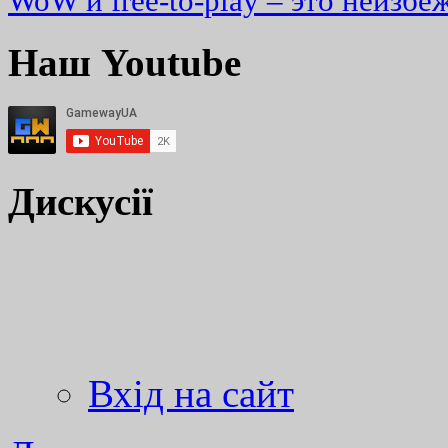
WoW и free-to-play – это неизбе
Наш Youtube
Дискусії
Вхід на сайт