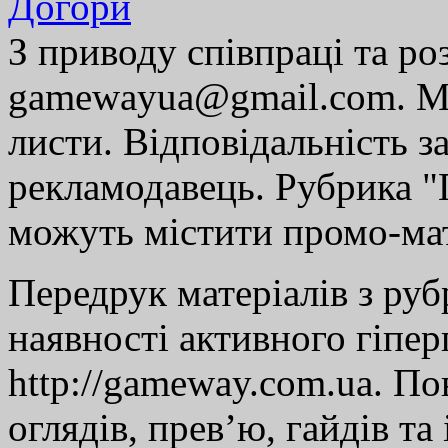
Догори
З приводу співпраці та р
gamewayua@gmail.com. Ми
листи. Відповідальність за
рекламодавець. Рубрика "Г
можуть містити промо-мат
Передрук матеріалів з руб
наявності активного гіпе
http://gameway.com.ua. По
оглядів, прев’ю, гайдів та