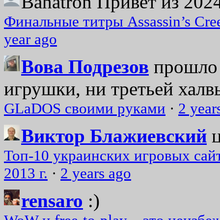
Bahatron
Привет из 2024
Финальные титры Assassin’s Cre
year ago
Вова Подрезов
прошло 
игрушки, ни третьей халвь
GLaDOS своими руками
·
2 year
Виктор Блажиевский
Топ-10 украинских игровых сайт
2013 г.
·
2 years ago
rensaro
:)