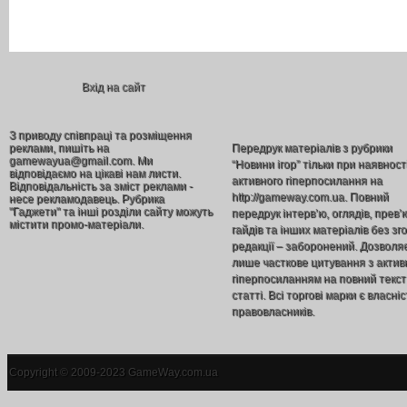
Вхід на сайт
З приводу співпраці та розміщення
реклами, пишіть на
Передрук матеріалів з рубрики
gamewayua@gmail.com. Ми
“Новини ігор” тільки при наявност
відповідаємо на цікаві нам листи.
активного гіперпосилання на
Відповідальність за зміст реклами -
http://gameway.com.ua. Повний
несе рекламодавець. Рубрика
"Гаджети" та інші розділи сайту можуть
передрук інтерв’ю, оглядів, прев’
містити промо-матеріали.
гайдів та інших матеріалів без зг
редакції – заборонений. Дозволя
лише часткове цитування з акти
гіперпосиланням на повний текст
статті. Всі торгові марки є власніс
правовласників.
Copyright © 2009-2023 GameWay.com.ua