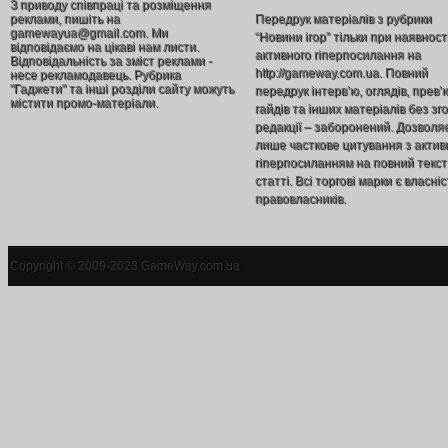
З приводу співпраці та розміщення
реклами, пишіть на
Передрук матеріалів з рубрики
gamewayua@gmail.com. Ми
“Новини ігор” тільки при наявност
відповідаємо на цікаві нам листи.
активного гіперпосилання на
Відповідальність за зміст реклами -
http://gameway.com.ua. Повний
несе рекламодавець. Рубрика
"Гаджети" та інші розділи сайту можуть
передрук інтерв’ю, оглядів, прев’
містити промо-матеріали.
гайдів та інших матеріалів без зг
редакції – заборонений. Дозволя
лише часткове цитування з акти
гіперпосиланням на повний текст
статті. Всі торгові марки є власніс
правовласників.
Copyright © 2009-2023 GameWay.com.ua