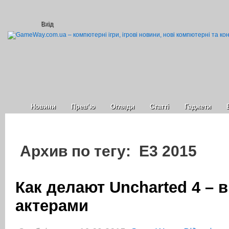
Вхід
Новини
Прев’ю
Огляди
Статті
Гаджети
Архив по тегу: E3 2015
Как делают Uncharted 4 – 
актерами