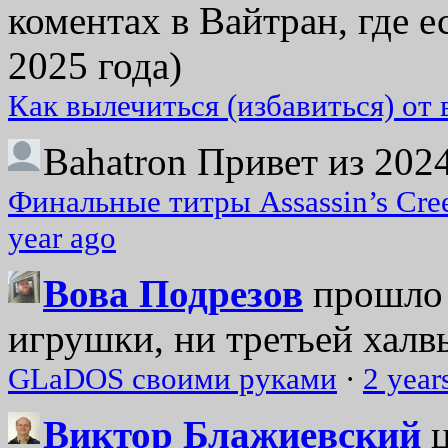
коментах в Вайтран, где е
2025 года)
Как вылечиться (избавиться) от
Bahatron
Привет из 2024
Финальные титры Assassin’s Cre
year ago
Вова Подрезов
прошло 
игрушки, ни третьей халвь
GLaDOS своими руками
·
2 year
Виктор Блажиевский