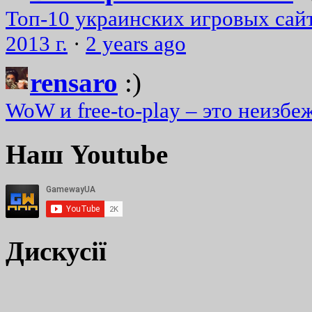
Топ-10 украинских игровых сайт
2013 г.
·
2 years ago
rensaro
:)
WoW и free-to-play – это неизбе
Наш Youtube
Дискусії