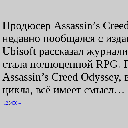
Продюсер Assassin’s Cree
недавно пообщался с изд
Ubisoft рассказал журнали
стала полноценной RPG. П
Assassin’s Creed Odyssey,
цикла, всё имеет смысл…
‹
1
2
3
4
5
6
›
»