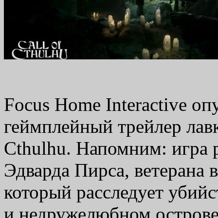
Focus Home Interactive оп
геймплейный трейлер лавк
Cthulhu. Напомним: игра 
Эдварда Пирса, ветерана 
который расследует убий
и недружелюбном острове