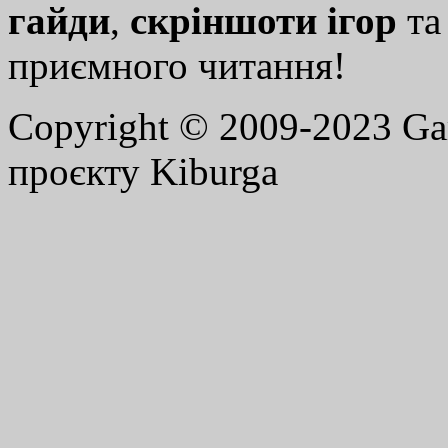
гайди
,
скріншоти ігор
т
приємного читання!
Copyright © 2009-2023 G
проєкту Kiburga