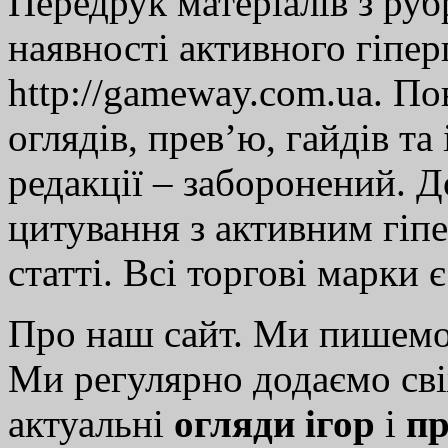
Передрук матеріалів з руб
наявності активного гіпе
http://gameway.com.ua. По
оглядів, прев’ю, гайдів та
редакції – заборонений. 
цитування з активним гіп
статті. Всі торгові марки 
Про наш сайт. Ми пишем
Ми регулярно додаємо св
актуальні
огляди ігор
і
пр