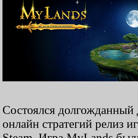
Cостоялся долгожданный 
онлайн стратегий релиз и
Steam. Игра MyLands была