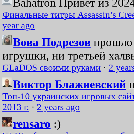
Bahatron
Привет из 2024
Финальные титры Assassin’s Cre
year ago
Вова Подрезов
прошло 
игрушки, ни третьей халвь
GLaDOS своими руками
·
2 year
Виктор Блажиевский
Топ-10 украинских игровых сайт
2013 г.
·
2 years ago
rensaro
:)