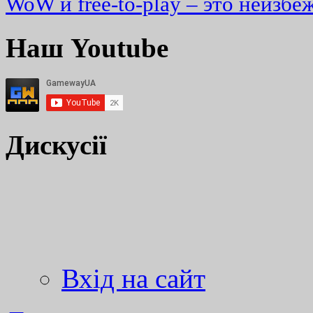
WoW и free-to-play – это неизбе
Наш Youtube
Дискусії
Вхід на сайт