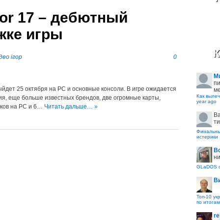
tor 17 – дебютный
жке игры
К
део ігор
0
M
пи
 выйдет 25 октября на PC и основные консоли. В игре ожидается
ме
Как вылеч
ия, еще больше известных брендов, две огромные карты,
year ago
оков на PC и 6…
Читать дальше… »
B
ти
Финальные
истерики
В
ни
GLaDOS с
В
Топ-10 ук
по итогам
re