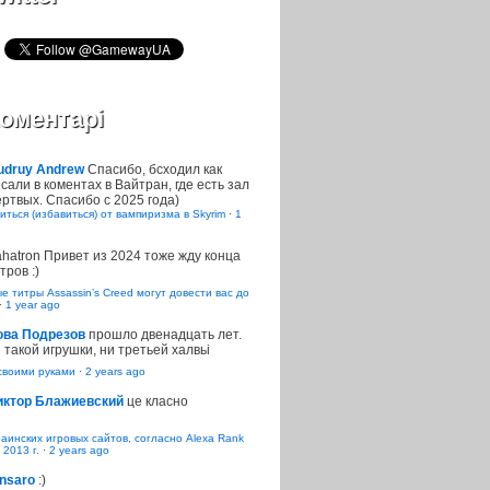
оментарі
udruy Andrew
Спасибо, бсходил как
сали в коментах в Вайтран, где есть зал
ртвых. Спасибо с 2025 года)
иться (избавиться) от вампиризма в Skyrim
·
1
ahatron
Привет из 2024 тоже жду конца
тров :)
 титры Assassin’s Creed могут довести вас до
·
1 year ago
ова Подрезов
прошло двенадцать лет.
 такой игрушки, ни третьей халвьі
воими руками
·
2 years ago
иктор Блажиевский
це класно
раинских игровых сайтов, согласно Alexa Rank
 2013 г.
·
2 years ago
nsaro
:)