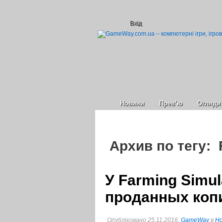
Вхід
Новини
Прев’ю
Огляди
Архив по тегу: 
У Farming Simul
проданных копи
Опубліковано 25.11.2016,
GameWay
в
Но