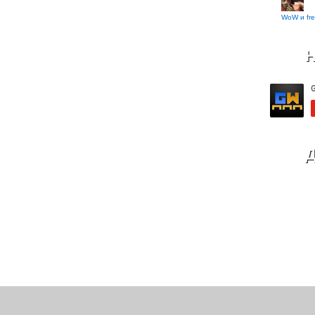
WoW и fre
Н
Д