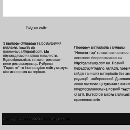
Вхід на сайт
З приводу співпраці та розміщення
реклами, пишіть на
Передрук матеріалів з рубрики
gamewayua@gmail.com. Ми
“Новини ігор” тільки при наявност
відповідаємо на цікаві нам листи.
активного гіперпосилання на
Відповідальність за зміст реклами -
http://gameway.com.ua. Повний
несе рекламодавець. Рубрика
"Гаджети" та інші розділи сайту можуть
передрук інтерв’ю, оглядів, прев’
містити промо-матеріали.
гайдів та інших матеріалів без зг
редакції – заборонений. Дозволя
лише часткове цитування з акти
гіперпосиланням на повний текст
статті. Всі торгові марки є власніс
правовласників.
Copyright © 2009-2023 GameWay.com.ua