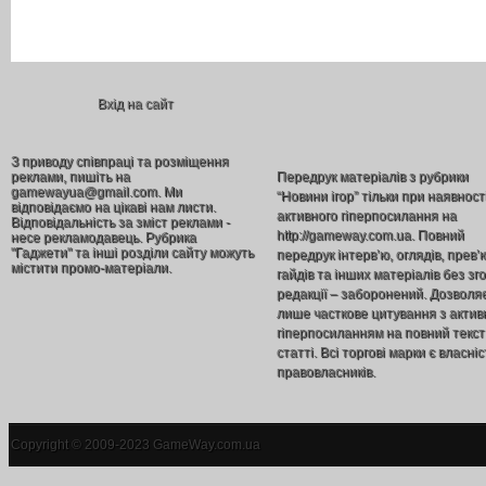
Вхід на сайт
З приводу співпраці та розміщення
реклами, пишіть на
Передрук матеріалів з рубрики
gamewayua@gmail.com. Ми
“Новини ігор” тільки при наявност
відповідаємо на цікаві нам листи.
активного гіперпосилання на
Відповідальність за зміст реклами -
http://gameway.com.ua. Повний
несе рекламодавець. Рубрика
"Гаджети" та інші розділи сайту можуть
передрук інтерв’ю, оглядів, прев’
містити промо-матеріали.
гайдів та інших матеріалів без зг
редакції – заборонений. Дозволя
лише часткове цитування з акти
гіперпосиланням на повний текст
статті. Всі торгові марки є власніс
правовласників.
Copyright © 2009-2023 GameWay.com.ua