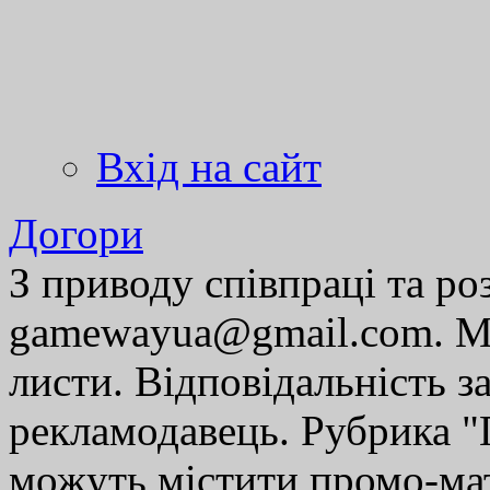
Вхід на сайт
Догори
З приводу співпраці та р
gamewayua@gmail.com. Ми
листи. Відповідальність за
рекламодавець. Рубрика "Г
можуть містити промо-мат