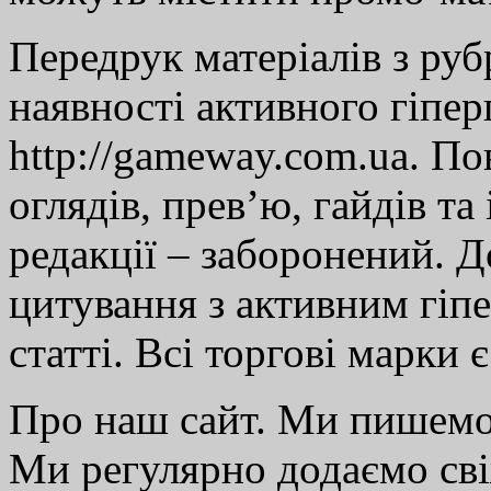
Передрук матеріалів з руб
наявності активного гіпе
http://gameway.com.ua. По
оглядів, прев’ю, гайдів та
редакції – заборонений. 
цитування з активним гіп
статті. Всі торгові марки 
Про наш сайт. Ми пишем
Ми регулярно додаємо св