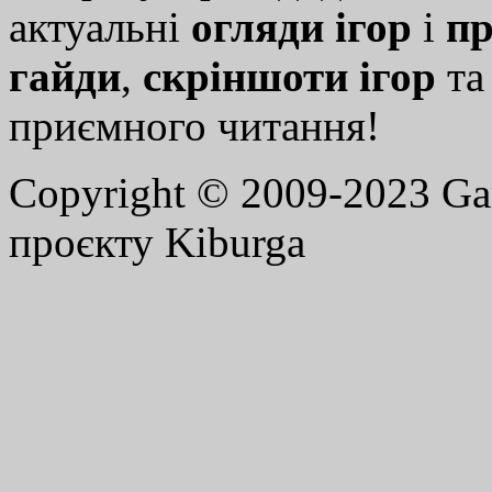
актуальні
огляди ігор
і
пр
гайди
,
скріншоти ігор
т
приємного читання!
Copyright © 2009-2023 G
проєкту Kiburga