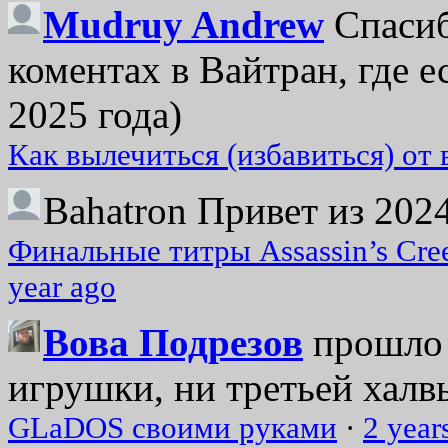
Mudruy Andrew
Спасиб
коментах в Вайтран, где е
2025 года)
Как вылечиться (избавиться) от
Bahatron
Привет из 2024
Финальные титры Assassin’s Cre
year ago
Вова Подрезов
прошло 
игрушки, ни третьей халвь
GLaDOS своими руками
·
2 year