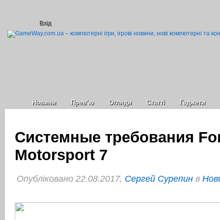
Вхід
Новини
Прев’ю
Огляди
Статті
Гаджети
Системные требования Fo
Motorsport 7
Опубліковано 22.08.2017,
Сергей Сурепин
в
Нов