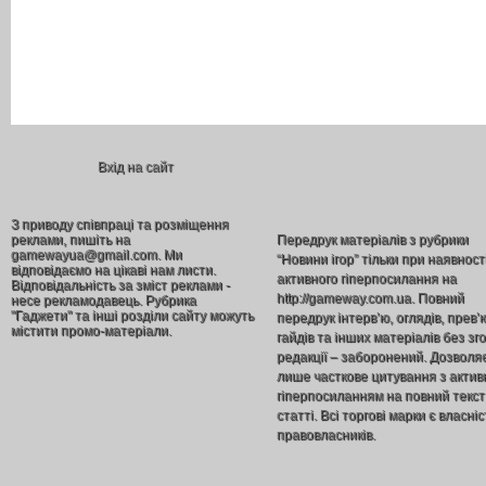
Вхід на сайт
З приводу співпраці та розміщення
реклами, пишіть на
Передрук матеріалів з рубрики
gamewayua@gmail.com. Ми
“Новини ігор” тільки при наявност
відповідаємо на цікаві нам листи.
активного гіперпосилання на
Відповідальність за зміст реклами -
http://gameway.com.ua. Повний
несе рекламодавець. Рубрика
"Гаджети" та інші розділи сайту можуть
передрук інтерв’ю, оглядів, прев’
містити промо-матеріали.
гайдів та інших матеріалів без зг
редакції – заборонений. Дозволя
лише часткове цитування з акти
гіперпосиланням на повний текст
статті. Всі торгові марки є власніс
правовласників.