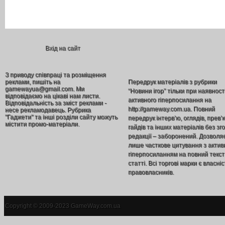
Вхід на сайт
З приводу співпраці та розміщення
реклами, пишіть на
Передрук матеріалів з рубрики
gamewayua@gmail.com. Ми
“Новини ігор” тільки при наявност
відповідаємо на цікаві нам листи.
активного гіперпосилання на
Відповідальність за зміст реклами -
http://gameway.com.ua. Повний
несе рекламодавець. Рубрика
"Гаджети" та інші розділи сайту можуть
передрук інтерв’ю, оглядів, прев’
містити промо-матеріали.
гайдів та інших матеріалів без зг
редакції – заборонений. Дозволя
лише часткове цитування з акти
гіперпосиланням на повний текст
статті. Всі торгові марки є власніс
правовласників.
Copyright © 2009-2023 GameWay.com.ua