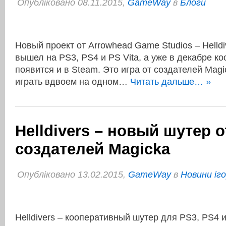
Опубліковано 08.11.2015,
GameWay
в
Блоги
Новый проект от Arrowhead Game Studios – Helldi
вышел на PS3, PS4 и PS Vita, а уже в декабре к
появится и в Steam. Это игра от создателей Mag
играть вдвоем на одном…
Читать дальше… »
Helldivers – новый шутер о
создателей Magicka
Опубліковано 13.02.2015,
GameWay
в
Новини іг
Helldivers – кооперативный шутер для PS3, PS4 и 