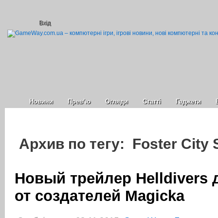
Вхід
Новини
Прев’ю
Огляди
Статті
Гаджети
Архив по тегу: Foster City 
Новый трейлер Helldivers 
от создателей Magicka