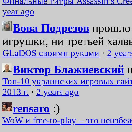
Финальные титры Assassin’s Cre
year ago
Вова Подрезов
прошло 
игрушки, ни третьей халвь
GLaDOS своими руками
·
2 year
Виктор Блажиевский
Топ-10 украинских игровых сайт
2013 г.
·
2 years ago
rensaro
:)
WoW и free-to-play – это неизбе