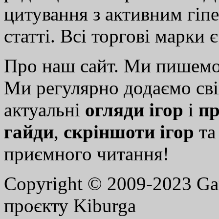
цитування з активним гіп
статті. Всі торгові марки 
Про наш сайт. Ми пишем
Ми регулярно додаємо св
актуальні
огляди ігор
і
пр
гайди
,
скріншоти ігор
т
приємного читання!
Copyright © 2009-2023 G
проєкту Kiburga