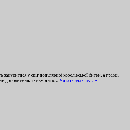
 зануритися у світ популярної королівської битви, а гравці
зне доповнення, яке змінить…
Читать дальше… »