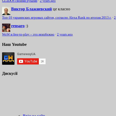
GLaDOS своими руками
·
2 years ago
Виктор Блажиевский
це класно
Топ-10 украинских игровых сайтов, согласно Alexa Rank по итогам 2013 г.
·
2
rensaro
:)
WoW и free-to-play – это неизбежно
·
2 years ago
Наш Youtube
Дискусії
Вхід на сайт