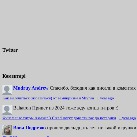
Twitter
Коментарі
Mudruy Andrew
Спасибо, бсходил как писали в коментах 
Как вылечиться (избавиться) от вампиризма в Skyrim
·
1 year ago
Bahatron
Привет из 2024 тоже жду конца титров :)
Финальные титры Assassin’s Creed могут довести вас до истерики
·
1 year ago
Вова Подрезов
прошло двенадцать лет. ни такой игрушки,