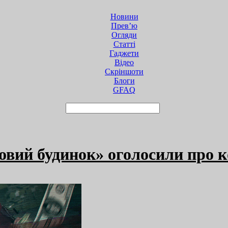
Новини
Прев’ю
Огляди
Статті
Гаджети
Відео
Cкріншоти
Блоги
GFAQ
еровий будинок» оголосили про 