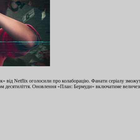
» від Netflix оголосили про колаборацію. Фанати серіалу зможуть
лом десятиліття. Оновлення «План: Бермуди» включатиме величе