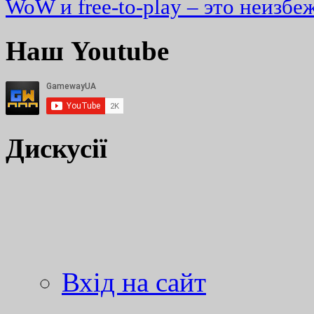
WoW и free-to-play – это неизбе
Наш Youtube
Дискусії
Вхід на сайт