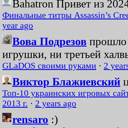
Bahatron
Привет из 2024
Финальные титры Assassin’s Cre
year ago
Вова Подрезов
прошло 
игрушки, ни третьей халвь
GLaDOS своими руками
·
2 year
Виктор Блажиевский
Топ-10 украинских игровых сайт
2013 г.
·
2 years ago
rensaro
:)