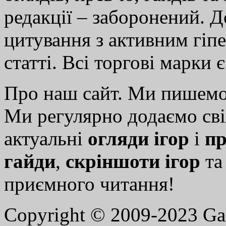
редакції – заборонений. 
цитування з активним гіп
статті. Всі торгові марки 
Про наш сайт. Ми пишем
Ми регулярно додаємо св
актуальні
огляди ігор
і
пр
гайди
,
скріншоти ігор
т
приємного читання!
Copyright © 2009-2023 G