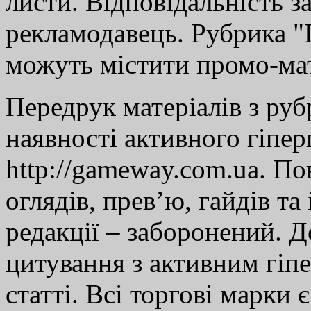
листи. Відповідальність за
рекламодавець. Рубрика "Г
можуть містити промо-мат
Передрук матеріалів з руб
наявності активного гіпе
http://gameway.com.ua. По
оглядів, прев’ю, гайдів та
редакції – заборонений. 
цитування з активним гіп
статті. Всі торгові марки 