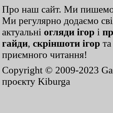
Про наш сайт. Ми пишем
Ми регулярно додаємо св
актуальні
огляди ігор
і
пр
гайди
,
скріншоти ігор
т
приємного читання!
Copyright © 2009-2023 G
проєкту Kiburga