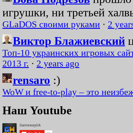
игрушки, ни третьей халвь
GLaDOS своими руками
·
2 year
Виктор Блажиевский
Топ-10 украинских игровых сайт
2013 г.
·
2 years ago
rensaro
:)
WoW и free-to-play – это неизбе
Наш Youtube