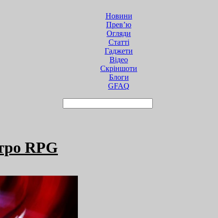
Новини
Прев’ю
Огляди
Статті
Гаджети
Відео
Cкріншоти
Блоги
GFAQ
етро RPG