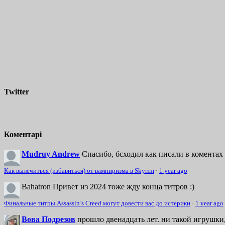
Twitter
Коментарі
Mudruy Andrew
Спасибо, бсходил как писали в коментах 
Как вылечиться (избавиться) от вампиризма в Skyrim
·
1 year ago
Bahatron
Привет из 2024 тоже жду конца титров :)
Финальные титры Assassin’s Creed могут довести вас до истерики
·
1 year ago
Вова Подрезов
прошло двенадцать лет. ни такой игрушки,