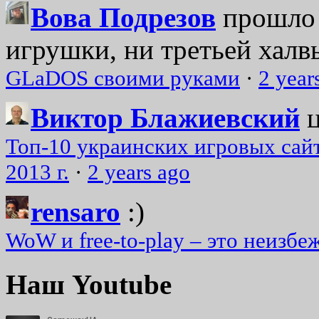
Вова Подрезов
прошло 
игрушки, ни третьей халвь
GLaDOS своими руками
·
2 year
Виктор Блажиевский
Топ-10 украинских игровых сайт
2013 г.
·
2 years ago
rensaro
:)
WoW и free-to-play – это неизбе
Наш Youtube