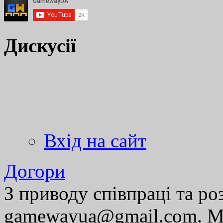
Дискусії
Вхід на сайт
Догори
З приводу співпраці та р
gamewayua@gmail.com. Ми