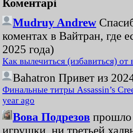
Коментарі
Mudruy Andrew
Спасиб
коментах в Вайтран, где е
2025 года)
Как вылечиться (избавиться) от
Bahatron
Привет из 2024
Финальные титры Assassin’s Cre
year ago
Вова Подрезов
прошло 
игрушки, ни третьей халвь