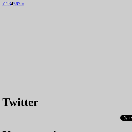
‹
1
2
3
4
5
6
7
›
»
Twitter