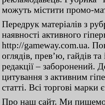
можуть містити промо-мат
Передрук матеріалів з руб
наявності активного гіпе
http://gameway.com.ua. По
оглядів, прев’ю, гайдів та
редакції – заборонений. 
цитування з активним гіп
статті. Всі торгові марки 
Про наш сайт. Ми пишем