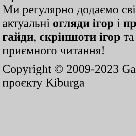
Ми регулярно додаємо св
актуальні
огляди ігор
і
пр
гайди
,
скріншоти ігор
т
приємного читання!
Copyright © 2009-2023 G
проєкту Kiburga