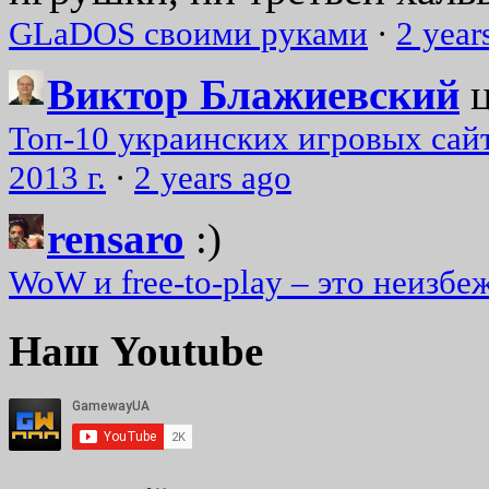
GLaDOS своими руками
·
2 year
Виктор Блажиевский
Топ-10 украинских игровых сайт
2013 г.
·
2 years ago
rensaro
:)
WoW и free-to-play – это неизбе
Наш Youtube