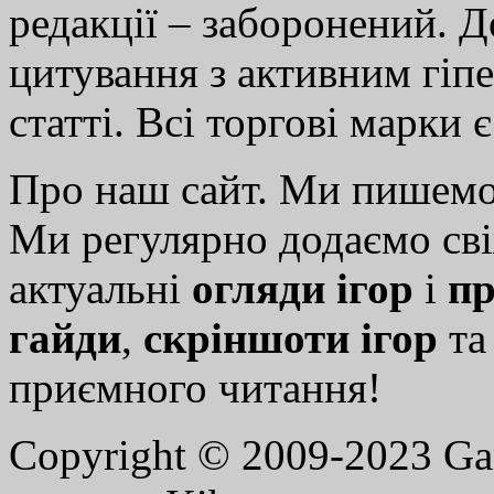
редакції – заборонений. 
цитування з активним гіп
статті. Всі торгові марки 
Про наш сайт. Ми пишем
Ми регулярно додаємо св
актуальні
огляди ігор
і
пр
гайди
,
скріншоти ігор
т
приємного читання!
Copyright © 2009-2023 G