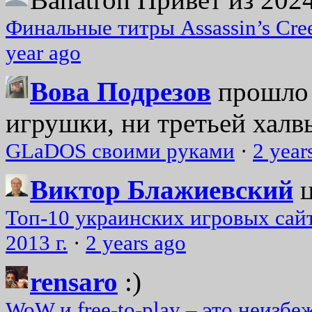
Финальные титры Assassin’s Cre
year ago
Вова Подрезов
прошло 
игрушки, ни третьей халвь
GLaDOS своими руками
·
2 year
Виктор Блажиевский
Топ-10 украинских игровых сайт
2013 г.
·
2 years ago
rensaro
:)
WoW и free-to-play – это неизбе