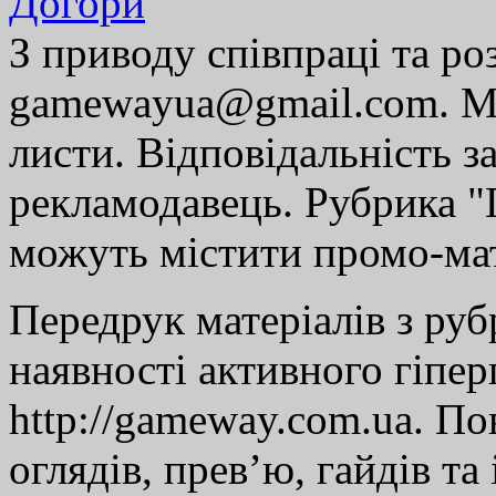
Догори
З приводу співпраці та р
gamewayua@gmail.com. Ми
листи. Відповідальність за
рекламодавець. Рубрика "Г
можуть містити промо-мат
Передрук матеріалів з руб
наявності активного гіпе
http://gameway.com.ua. По
оглядів, прев’ю, гайдів та