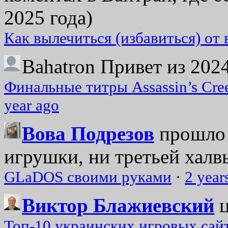
2025 года)
Как вылечиться (избавиться) от
Bahatron
Привет из 2024
Финальные титры Assassin’s Cre
year ago
Вова Подрезов
прошло 
игрушки, ни третьей халвь
GLaDOS своими руками
·
2 year
Виктор Блажиевский
Топ-10 украинских игровых сайт