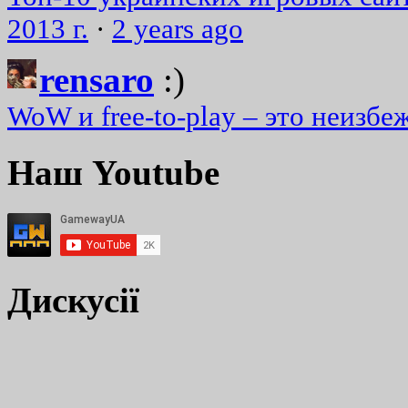
2013 г.
·
2 years ago
rensaro
:)
WoW и free-to-play – это неизбе
Наш Youtube
Дискусії