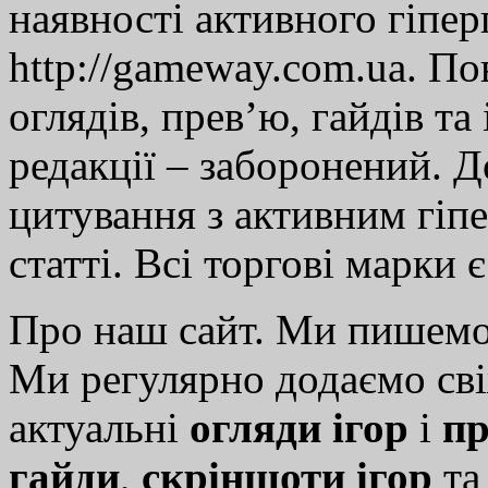
наявності активного гіпе
http://gameway.com.ua. По
оглядів, прев’ю, гайдів та
редакції – заборонений. 
цитування з активним гіп
статті. Всі торгові марки 
Про наш сайт. Ми пишем
Ми регулярно додаємо св
актуальні
огляди ігор
і
пр
гайди
,
скріншоти ігор
т