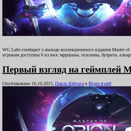
WG Labs сообщает о выходе коллекционного издания Master of O
игрокам доступны 6 из них: мрршаны, псилоны, булрати, алка
Первый взгляд на геймплей Ma
Опубліковано 16.10.2015,
Павло Кібурга
в
Відео ігор
0