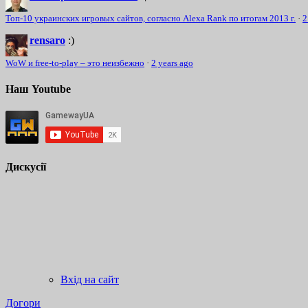
Топ-10 украинских игровых сайтов, согласно Alexa Rank по итогам 2013 г.
·
2
rensaro
:)
WoW и free-to-play – это неизбежно
·
2 years ago
Наш Youtube
Дискусії
Вхід на сайт
Догори