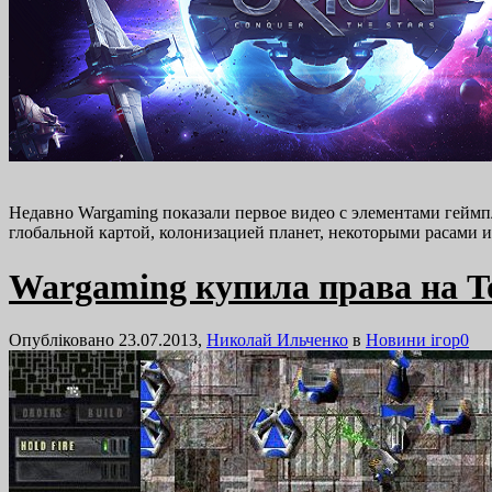
Недавно Wargaming показали первое видео с элементами геймпл
глобальной картой, колонизацией планет, некоторыми расами и
Wargaming купила права на Tot
Опубліковано 23.07.2013,
Николай Ильченко
в
Новини ігор
0