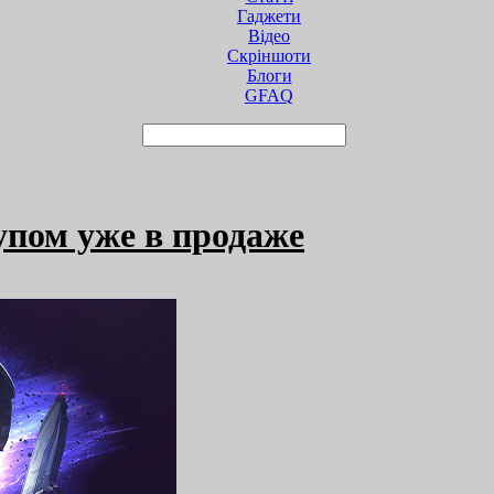
Гаджети
Відео
Cкріншоти
Блоги
GFAQ
тупом уже в продаже