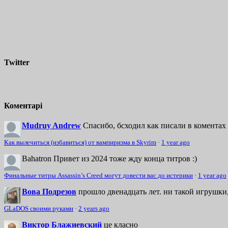
Twitter
Коментарі
Mudruy Andrew
Спасибо, бсходил как писали в коментах 
Как вылечиться (избавиться) от вампиризма в Skyrim
·
1 year ago
Bahatron
Привет из 2024 тоже жду конца титров :)
Финальные титры Assassin’s Creed могут довести вас до истерики
·
1 year ago
Вова Подрезов
прошло двенадцать лет. ни такой игрушки,
GLaDOS своими руками
·
2 years ago
Виктор Блажиевский
це класно