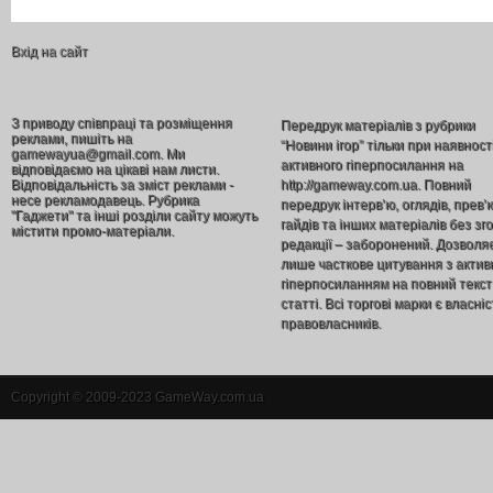
Вхід на сайт
З приводу співпраці та розміщення
Передрук матеріалів з рубрики
реклами, пишіть на
“Новини ігор” тільки при наявност
gamewayua@gmail.com. Ми
активного гіперпосилання на
відповідаємо на цікаві нам листи.
Відповідальність за зміст реклами -
http://gameway.com.ua. Повний
несе рекламодавець. Рубрика
передрук інтерв’ю, оглядів, прев’
"Гаджети" та інші розділи сайту можуть
гайдів та інших матеріалів без зг
містити промо-матеріали.
редакції – заборонений. Дозволя
лише часткове цитування з акти
гіперпосиланням на повний текст
статті. Всі торгові марки є власніс
правовласників.
Copyright © 2009-2023 GameWay.com.ua