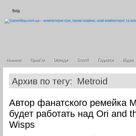
Вхід
Новини
Прев’ю
Огляди
Статті
Гаджети
Відео
Архив по тегу: Metroid
Автор фанатского ремейка Me
будет работать над Ori and th
Wisps