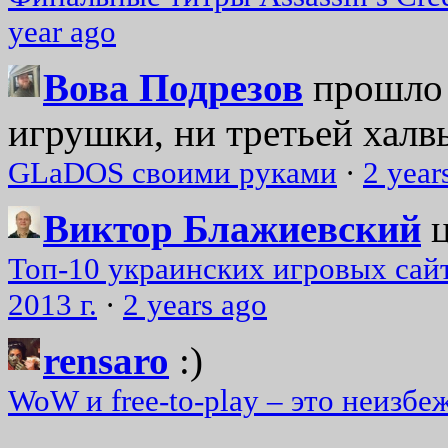
year ago
Вова Подрезов
прошло 
игрушки, ни третьей халвь
GLaDOS своими руками
·
2 year
Виктор Блажиевский
Топ-10 украинских игровых сайт
2013 г.
·
2 years ago
rensaro
:)
WoW и free-to-play – это неизбе