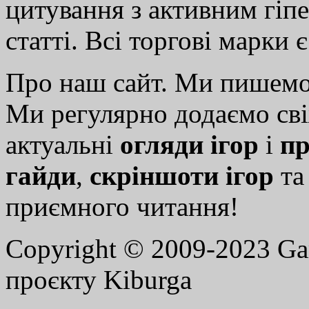
цитування з активним гіп
статті. Всі торгові марки 
Про наш сайт. Ми пишем
Ми регулярно додаємо св
актуальні
огляди ігор
і
пр
гайди
,
скріншоти ігор
т
приємного читання!
Copyright © 2009-2023 G
проєкту Kiburga