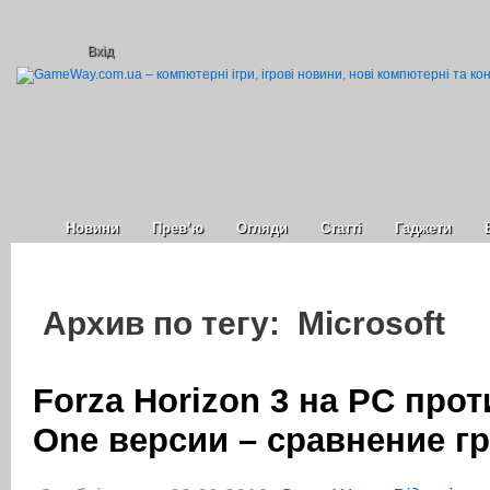
Вхід
Новини
Прев’ю
Огляди
Статті
Гаджети
Архив по тегу: Microsoft
Forza Horizon 3 на PC про
One версии – сравнение г