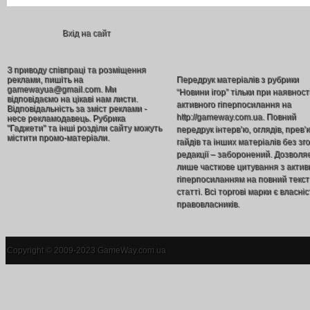
Вхід на сайт
З приводу співпраці та розміщення
реклами, пишіть на
Передрук матеріалів з рубрики
gamewayua@gmail.com. Ми
“Новини ігор” тільки при наявност
відповідаємо на цікаві нам листи.
активного гіперпосилання на
Відповідальність за зміст реклами -
http://gameway.com.ua. Повний
несе рекламодавець. Рубрика
"Гаджети" та інші розділи сайту можуть
передрук інтерв’ю, оглядів, прев’
містити промо-матеріали.
гайдів та інших матеріалів без зг
редакції – заборонений. Дозволя
лише часткове цитування з акти
гіперпосиланням на повний текст
статті. Всі торгові марки є власніс
правовласників.
Copyright © 2009-2023 GameWay.com.ua